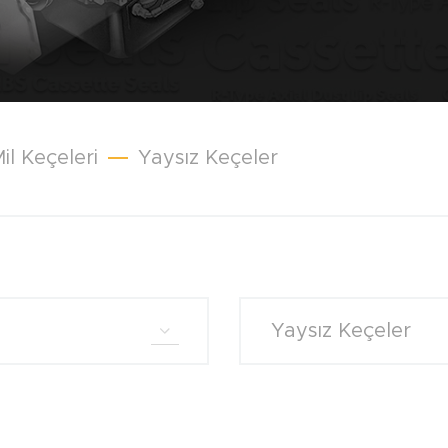
il Keçeleri
Yaysız Keçeler