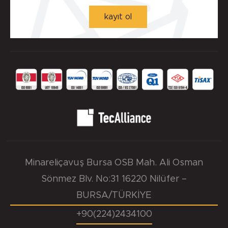
kayıt ol
0.046 mm.
Yuva Yüzey Pürüzlülük Değerleri - µm ( DIN 4768 )
Detaylı incelemek için tıklayınız!
Ra=1,6÷6,3µm, Rz=10÷20µm, Rmax=25µm
Minareliçavuş Bursa OSB Mah. Ali Osman
Sönmez Blv. No:31 16220 Nilüfer –
BURSA/TÜRKİYE
+90(224)2434100