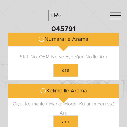
TR
045791
Hakkımızda
e-katalog
Numara ile Arama
Katalog Oluştur
Bayilerimiz
SKT No, OEM No ve Eşdeğer No İle Ara
ara
Kelime İle Arama
Ölçü, Kelime ile ( Marka-Model-Kullanım Yeri vs.)
Ara
ara