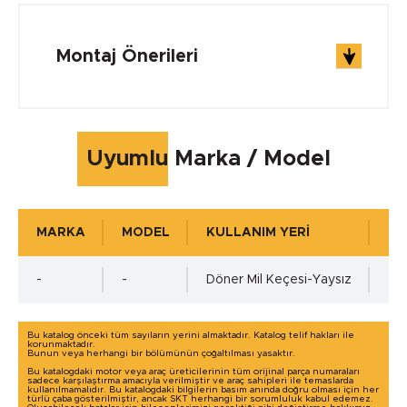
Çalışma Sıcaklığı min.
Montaj Önerileri
-40 °C
Çalışma Sıcaklığı max.
Uyumlu Marka / Model
+105 °C
MARKA
MODEL
KULLANIM YERİ
KU
Çalışma Basıncı
-
-
Döner Mil Keçesi-Yaysız
0
Bu katalog önceki tüm sayıların yerini almaktadır. Katalog telif hakları ile
korunmaktadır.
Bunun veya herhangi bir bölümünün çoğaltılması yasaktır.
Mil Toleransı - ISO h11 min.
Bu katalogdaki motor veya araç üreticilerinin tüm orijinal parça numaraları
sadece karşılaştırma amacıyla verilmiştir ve araç sahipleri ile temaslarda
kullanılmamalıdır. Bu katalogdaki bilgilerin basım anında doğru olması için her
türlü çaba gösterilmiştir, ancak SKT herhangi bir sorumluluk kabul edemez.