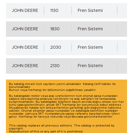
Mil Toleransı - ISO h11 min.
JOHN DEERE
1130
Fren Sistemi
0.00 mm.
JOHN DEERE
1830
Fren Sistemi
Mil Toleransı - ISO h11 max.
Detaylı incelemek için tıklayınız!
JOHN DEERE
2030
Fren Sistemi
-0.13 mm.
JOHN DEERE
2130
Fren Sistemi
Mil Yüzey Pürüzlülük Değerleri - µm ( DIN 4768 )
Bu katalog önceki tüm sayıların yerini almaktadır. Katalog telif hakları ile
Ra=0,2÷0,8µm, Rz=1,0÷5,0µm, Rmax=6,3µm
korunmaktadır.
Bunun veya herhangi bir bölümünün çoğaltılması yasaktır.
Bu katalogdaki motor veya araç üreticilerinin tüm orijinal parça numaraları
sadece karşılaştırma amacıyla verilmiştir ve araç sahipleri ile temaslarda
kullanılmamalıdır. Bu katalogdaki bilgilerin basım anında doğru olması için her
türlü çaba gösterilmiştir, ancak SKT herhangi bir sorumluluk kabul edemez.
Oluşabilecek hatalar için bileşenlerimizi gerektiği gibi değiştirme hakkımız
saklıdır. Orijinal ekipman parça numaraları ve katalogda belirtilen eşdeğer
Yuva Toleransı - ISO H8 min.
numaralar, yalnızca SKT numaralarıyla çapraz referans karşılaştırması işlevi
görür. Herhangi bir tavsiye notunda veya faturada görünmemelidirler.
This catalog replaces all previous editions. The catalog is protected by
0.00 mm.
copyright.
Reproduction of this or any part of it is prohibited.