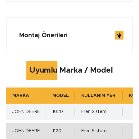
ÇALIŞMA ŞARTLARI
Çalışma Sıcaklığı min.
Montaj Önerileri
-40 °C
Çalışma Sıcaklığı max.
Uyumlu Marka / Model
+105 °C
MARKA
MODEL
KULLANIM YERİ
KUL
Çalışma Basıncı
JOHN DEERE
1020
Fren Sistemi
0
JOHN DEERE
1120
Fren Sistemi