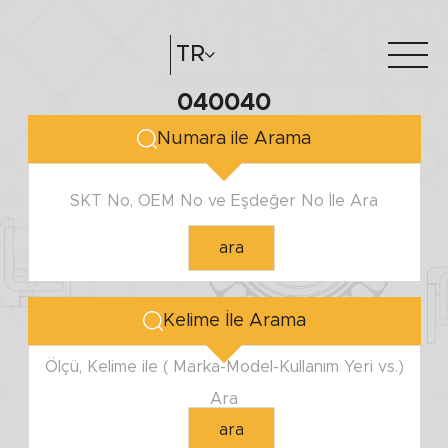
TR
040040
Hakkımızda
e-katalog
Numara ile Arama
Katalog Oluştur
Bayilerimiz
SKT No, OEM No ve Eşdeğer No İle Ara
ara
Kelime İle Arama
Ölçü, Kelime ile ( Marka-Model-Kullanım Yeri vs.)
Ara
ara