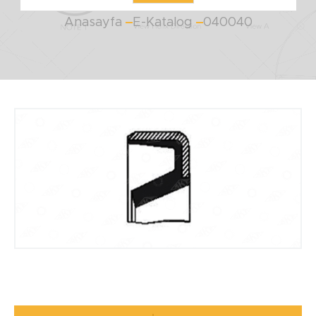
Anasayfa
E-Katalog
040040