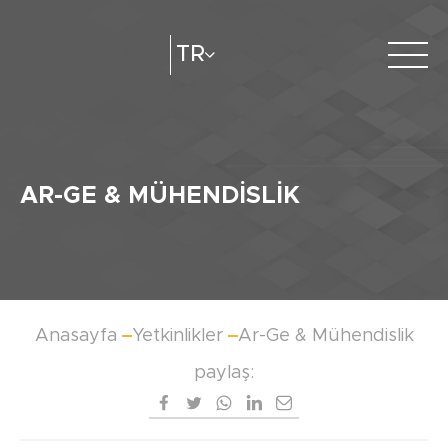
TR
Hakkımızda
e-katalog
Katalog Oluştur
Bayilerimiz
AR-GE & MÜHENDISLIK
Anasayfa
Yetkinlikler
Ar-Ge & Mühendislik
paylaş: