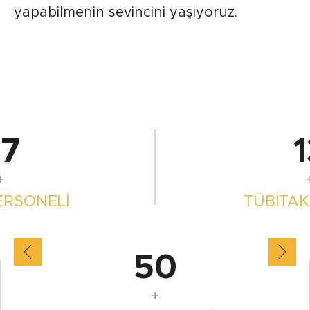
yapabilmenin sevincini yaşıyoruz.
7
1
+
ERSONELI
TÜBITAK
50
+