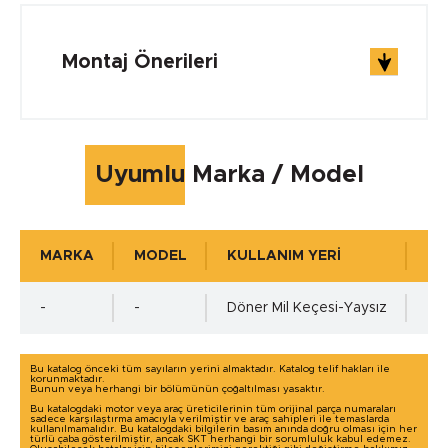
Çalışma Sıcaklığı min.
Montaj Önerileri
-40 °C
Çalışma Sıcaklığı max.
Uyumlu Marka / Model
+105 °C
MARKA
MODEL
KULLANIM YERİ
KU
Çalışma Basıncı
-
-
Döner Mil Keçesi-Yaysız
0
Bu katalog önceki tüm sayıların yerini almaktadır. Katalog telif hakları ile
korunmaktadır.
Bunun veya herhangi bir bölümünün çoğaltılması yasaktır.
Mil Toleransı - ISO h11 min.
Bu katalogdaki motor veya araç üreticilerinin tüm orijinal parça numaraları
sadece karşılaştırma amacıyla verilmiştir ve araç sahipleri ile temaslarda
kullanılmamalıdır. Bu katalogdaki bilgilerin basım anında doğru olması için her
türlü çaba gösterilmiştir, ancak SKT herhangi bir sorumluluk kabul edemez.