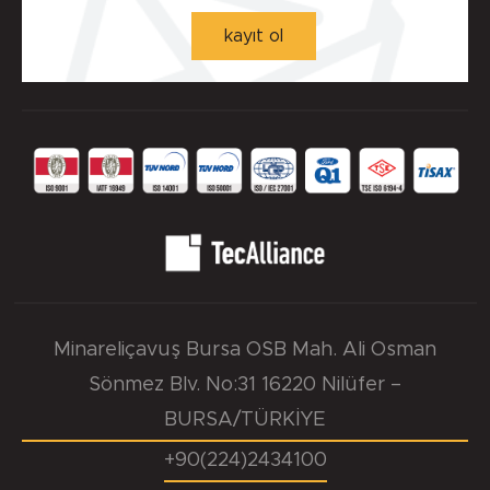
kayıt ol
0.033 mm.
Yuva Yüzey Pürüzlülük Değerleri - µm ( DIN 4768 )
Detaylı incelemek için tıklayınız!
Ra=1,6÷6,3µm, Rz=10÷20µm, Rmax=25µm
Minareliçavuş Bursa OSB Mah. Ali Osman
Sönmez Blv. No:31 16220 Nilüfer –
BURSA/TÜRKİYE
+90(224)2434100