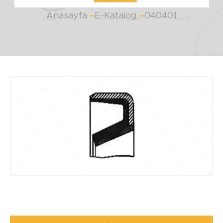
Anasayfa
E-Katalog
040401