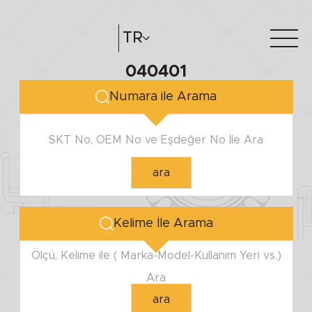
TR
040401
Hakkımızda
e-katalog
Numara ile Arama
Katalog Oluştur
Bayilerimiz
SKT No, OEM No ve Eşdeğer No İle Ara
ara
Kelime İle Arama
Ölçü, Kelime ile ( Marka-Model-Kullanım Yeri vs.)
Ara
ara