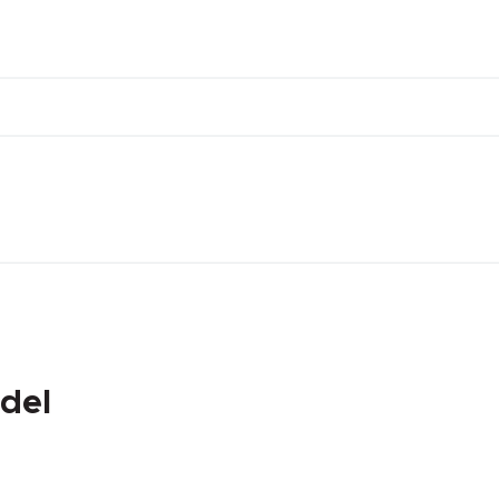
DEĞER
-40 °C
+105 °C
0
del
0.00 mm.
-0.16 mm.