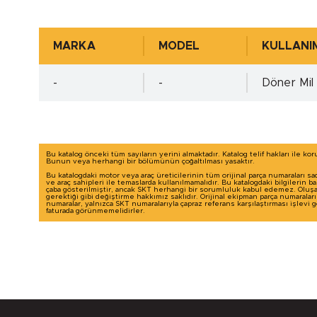
Mil Yüzey Pürüzlülük Değerleri - µm ( DIN 4
MARKA
MODEL
KULLANIM
-
-
Döner Mil
Yuva Toleransı - ISO H8 min.
Yuva Toleransı - ISO H8 max.
Detaylı incelemek için tıkl
Bu katalog önceki tüm sayıların yerini almaktadır. Katalog telif hakları ile ko
Bunun veya herhangi bir bölümünün çoğaltılması yasaktır.
Bu katalogdaki motor veya araç üreticilerinin tüm orijinal parça numaraları sa
Yuva Yüzey Pürüzlülük Değerleri - µm ( DIN
ve araç sahipleri ile temaslarda kullanılmamalıdır. Bu katalogdaki bilgilerin 
çaba gösterilmiştir, ancak SKT herhangi bir sorumluluk kabul edemez. Oluşab
gerektiği gibi değiştirme hakkımız saklıdır. Orijinal ekipman parça numaralar
numaralar, yalnızca SKT numaralarıyla çapraz referans karşılaştırması işlevi
faturada görünmemelidirler.