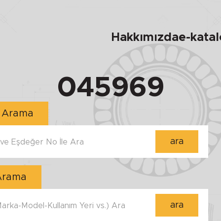
Hakkımızda
e-kata
045969
Numara ile Arama
ara
e Eşdeğer No İle Ara
 Arama
ara
 Marka-Model-Kullanım Yeri vs.) Ara