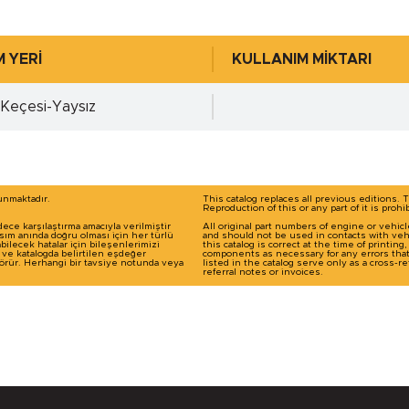
768 )
Ra=0,2÷0,8µm, Rz=1,0÷5,0
 YERİ
KULLANIM MİKTARI
 Keçesi-Yaysız
0.00 mm.
0.046 mm.
ayınız!
Detayl
runmaktadır.
This catalog replaces all previous editions. 
Reproduction of this or any part of it is prohi
dece karşılaştırma amacıyla verilmiştir
All original part numbers of engine or vehic
 4768 )
Ra=1,6÷6,3µm, Rz=10÷20µ
basım anında doğru olması için her türlü
and should not be used in contacts with veh
ilecek hatalar için bileşenlerimizi
this catalog is correct at the time of printin
ı ve katalogda belirtilen eşdeğer
components as necessary for any errors tha
 görür. Herhangi bir tavsiye notunda veya
listed in the catalog serve only as a cross
referral notes or invoices.