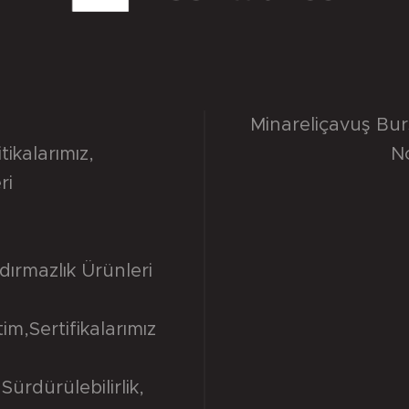
Minareliçavuş Bu
itikalarımız
,
N
ri
dırmazlık Ürünleri
tim
,
Sertifikalarımız
Sürdürülebilirlik
,