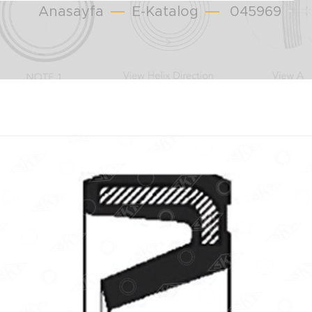
Anasayfa
E-Katalog
045969