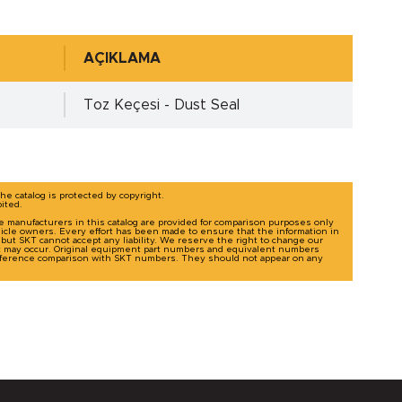
µm, Rmax=6,3µm
AÇIKLAMA
Toz Keçesi - Dust Seal
ı incelemek için tıklayınız!
The catalog is protected by copyright.
bited.
le manufacturers in this catalog are provided for comparison purposes only
m, Rmax=25µm
icle owners. Every effort has been made to ensure that the information in
g, but SKT cannot accept any liability. We reserve the right to change our
t may occur. Original equipment part numbers and equivalent numbers
-reference comparison with SKT numbers. They should not appear on any