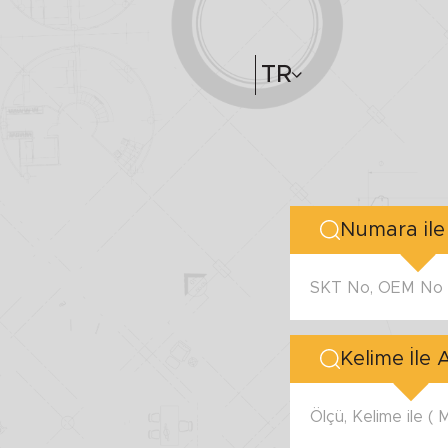
TR
SKT No, OEM No v
Kelime İle
Ölçü, Kelime ile (