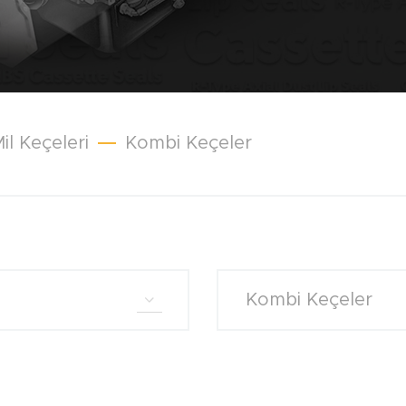
il Keçeleri
Kombi Keçeler