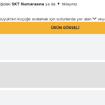
şağıdaki
SKT Numarasına
ya da
tıklayınız.
büyükten küçüğe sıralamak için sütunlarda yer alan
vey
ÜRÜN GÖRSELİ