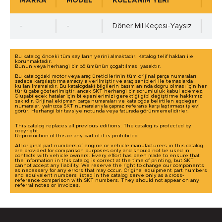
MARKA
MODEL
KULLANIM YERİ
KU
Çalışma Basıncı
-
-
Döner Mil Keçesi-Yaysız
0
Bu katalog önceki tüm sayıların yerini almaktadır. Katalog telif hakları ile
korunmaktadır.
Bunun veya herhangi bir bölümünün çoğaltılması yasaktır.
Mil Toleransı - ISO h11 min.
Bu katalogdaki motor veya araç üreticilerinin tüm orijinal parça numaraları
sadece karşılaştırma amacıyla verilmiştir ve araç sahipleri ile temaslarda
kullanılmamalıdır. Bu katalogdaki bilgilerin basım anında doğru olması için her
türlü çaba gösterilmiştir, ancak SKT herhangi bir sorumluluk kabul edemez.
Oluşabilecek hatalar için bileşenlerimizi gerektiği gibi değiştirme hakkımız
0.00 mm.
saklıdır. Orijinal ekipman parça numaraları ve katalogda belirtilen eşdeğer
numaralar, yalnızca SKT numaralarıyla çapraz referans karşılaştırması işlevi
görür. Herhangi bir tavsiye notunda veya faturada görünmemelidirler.
This catalog replaces all previous editions. The catalog is protected by
Mil Toleransı - ISO h11 max.
copyright.
Reproduction of this or any part of it is prohibited.
Detaylı incelemek için tıklayınız!
All original part numbers of engine or vehicle manufacturers in this catalog
are provided for comparison purposes only and should not be used in
-0.11 mm.
contacts with vehicle owners. Every effort has been made to ensure that
the information in this catalog is correct at the time of printing, but SKT
cannot accept any liability. We reserve the right to change our components
as necessary for any errors that may occur. Original equipment part numbers
and equivalent numbers listed in the catalog serve only as a cross-
reference comparison with SKT numbers. They should not appear on any
Mil Yüzey Pürüzlülük Değerleri - µm ( DIN 4768 )
referral notes or invoices.
Ra=0,2÷0,8µm, Rz=1,0÷5,0µm, Rmax=6,3µm