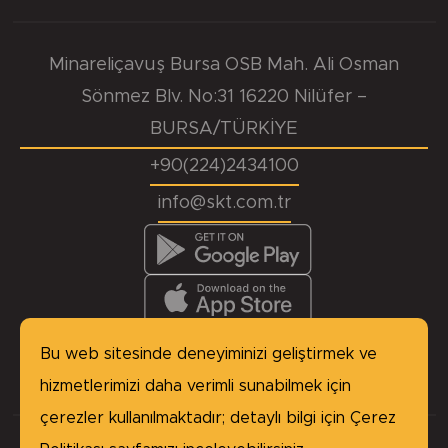
Minareliçavuş Bursa OSB Mah. Ali Osman
Sönmez Blv. No:31 16220 Nilüfer –
BURSA/TÜRKİYE
+90(224)2434100
info@skt.com.tr
KVKK
Başvuru Formu
Çerez Politikası
Site Haritası
Bu web sitesinde deneyiminizi geliştirmek ve
Gizlilik Politikası
hizmetlerimizi daha verimli sunabilmek için
çerezler kullanılmaktadır; detaylı bilgi için
Çerez