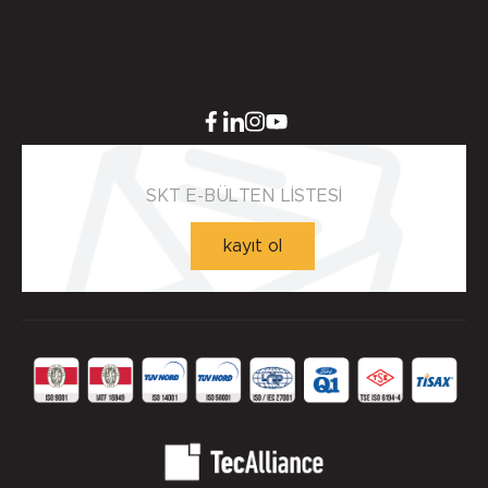
Yuva Toleransı - ISO H8 min.
0.00 mm.
SKT E-BÜLTEN LİSTESİ
Yuva Toleransı - ISO H8 max.
kayıt ol
0.033 mm.
Yuva Yüzey Pürüzlülük Değerleri - µm ( DIN 4768 )
Detaylı incelemek için tıklayınız!
Ra=1,6÷6,3µm, Rz=10÷20µm, Rmax=25µm