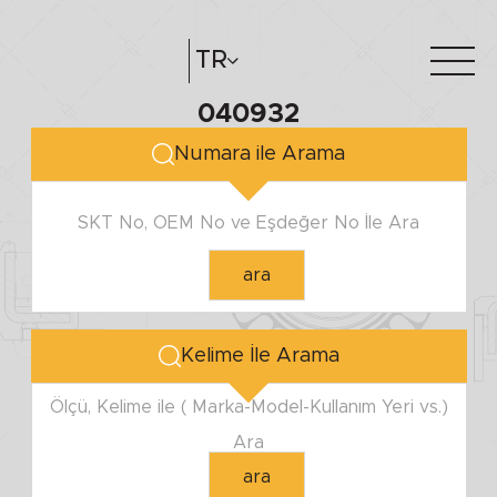
TR
040932
Hakkımızda
e-katalog
Numara ile Arama
Katalog Oluştur
Bayilerimiz
SKT No, OEM No ve Eşdeğer No İle Ara
ara
Kelime İle Arama
Ölçü, Kelime ile ( Marka-Model-Kullanım Yeri vs.)
Ara
ara