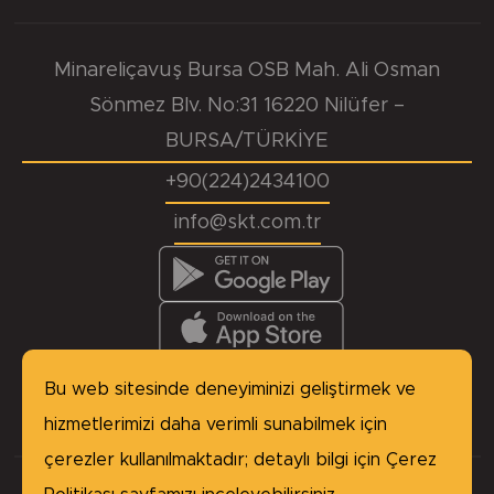
Minareliçavuş Bursa OSB Mah. Ali Osman
Sönmez Blv. No:31 16220 Nilüfer –
BURSA/TÜRKİYE
+90(224)2434100
info@skt.com.tr
KVKK
Başvuru Formu
Çerez Politikası
Site Haritası
Bu web sitesinde deneyiminizi geliştirmek ve
Gizlilik Politikası
hizmetlerimizi daha verimli sunabilmek için
çerezler kullanılmaktadır; detaylı bilgi için
Çerez