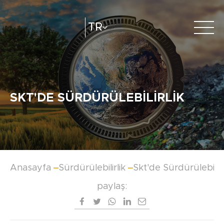
TR
Hakkımızda
e-katalog
Katalog Oluştur
Bayilerimiz
SKT'DE SÜRDÜRÜLEBILIRLIK
Anasayfa
Sürdürülebilirlik
Skt'de Sürdürülebilirl
paylaş: