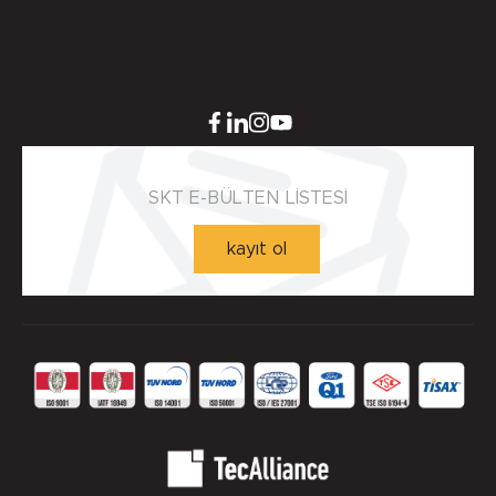
SKT E-BÜLTEN LİSTESİ
kayıt ol