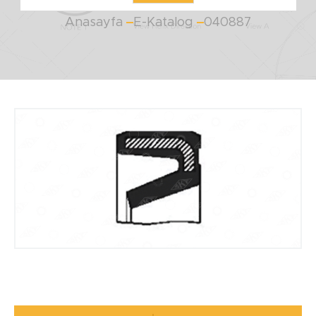
Anasayfa
E-Katalog
040887