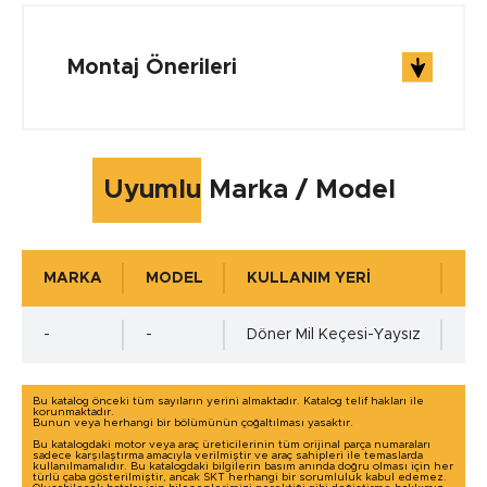
Çalışma Sıcaklığı min.
Montaj Önerileri
-40 °C
Çalışma Sıcaklığı max.
Uyumlu Marka / Model
+105 °C
MARKA
MODEL
KULLANIM YERİ
KU
Çalışma Basıncı
-
-
Döner Mil Keçesi-Yaysız
0
Bu katalog önceki tüm sayıların yerini almaktadır. Katalog telif hakları ile
korunmaktadır.
Bunun veya herhangi bir bölümünün çoğaltılması yasaktır.
Mil Toleransı - ISO h11 min.
Bu katalogdaki motor veya araç üreticilerinin tüm orijinal parça numaraları
sadece karşılaştırma amacıyla verilmiştir ve araç sahipleri ile temaslarda
kullanılmamalıdır. Bu katalogdaki bilgilerin basım anında doğru olması için her
türlü çaba gösterilmiştir, ancak SKT herhangi bir sorumluluk kabul edemez.