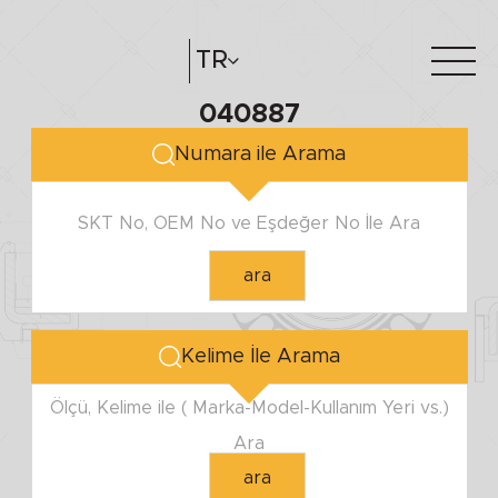
TR
040887
Hakkımızda
e-katalog
Numara ile Arama
Katalog Oluştur
Bayilerimiz
SKT No, OEM No ve Eşdeğer No İle Ara
ara
Kelime İle Arama
Ölçü, Kelime ile ( Marka-Model-Kullanım Yeri vs.)
Ara
ara