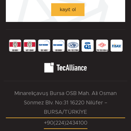
kayıt ol
0.033 mm.
Yuva Yüzey Pürüzlülük Değerleri - µm ( DIN 4768 )
Detaylı incelemek için tıklayınız!
Ra=1,6÷6,3µm, Rz=10÷20µm, Rmax=25µm
Minareliçavuş Bursa OSB Mah. Ali Osman
Sönmez Blv. No:31 16220 Nilüfer –
BURSA/TÜRKİYE
+90(224)2434100