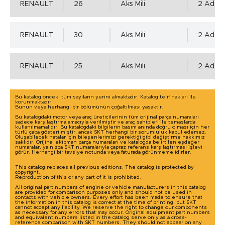
RENAULT
26
Aks Mili
2 Adet 
RENAULT
30
Aks Mili
2 Adet 
RENAULT
25
Aks Mili
2 Adet 
Bu katalog önceki tüm sayıların yerini almaktadır. Katalog telif hakları ile
korunmaktadır.
Bunun veya herhangi bir bölümünün çoğaltılması yasaktır.
Bu katalogdaki motor veya araç üreticilerinin tüm orijinal parça numaraları
sadece karşılaştırma amacıyla verilmiştir ve araç sahipleri ile temaslarda
kullanılmamalıdır. Bu katalogdaki bilgilerin basım anında doğru olması için her
türlü çaba gösterilmiştir, ancak SKT herhangi bir sorumluluk kabul edemez.
Oluşabilecek hatalar için bileşenlerimizi gerektiği gibi değiştirme hakkımız
saklıdır. Orijinal ekipman parça numaraları ve katalogda belirtilen eşdeğer
numaralar, yalnızca SKT numaralarıyla çapraz referans karşılaştırması işlevi
görür. Herhangi bir tavsiye notunda veya faturada görünmemelidirler.
This catalog replaces all previous editions. The catalog is protected by
copyright.
Reproduction of this or any part of it is prohibited.
All original part numbers of engine or vehicle manufacturers in this catalog
are provided for comparison purposes only and should not be used in
contacts with vehicle owners. Every effort has been made to ensure that
the information in this catalog is correct at the time of printing, but SKT
cannot accept any liability. We reserve the right to change our components
as necessary for any errors that may occur. Original equipment part numbers
and equivalent numbers listed in the catalog serve only as a cross-
reference comparison with SKT numbers. They should not appear on any