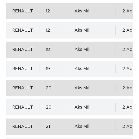
RENAULT
12
Aks Mili
2 Adet 
Mil Toleransı - ISO h11 min.
RENAULT
12
Aks Mili
2 Adet 
0.00 mm.
RENAULT
18
Aks Mili
2 Adet 
Mil Toleransı - ISO h11 max.
Detaylı incelemek için tıklayınız!
RENAULT
19
Aks Mili
2 Adet 
-0.16 mm.
RENAULT
20
Aks Mili
2 Adet 
Mil Yüzey Pürüzlülük Değerleri - µm ( DIN 4768 )
RENAULT
20
Aks Mili
2 Adet 
Ra=0,2÷0,8µm, Rz=1,0÷5,0µm, Rmax=6,3µm
RENAULT
21
Aks Mili
2 Adet 
Yuva Toleransı - ISO H8 min.