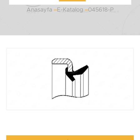
Anasayfa
E-Katalog
045618-P