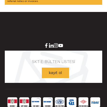
referral notes or invoices.
SKT E-BÜLTEN LİSTESİ
kayıt ol