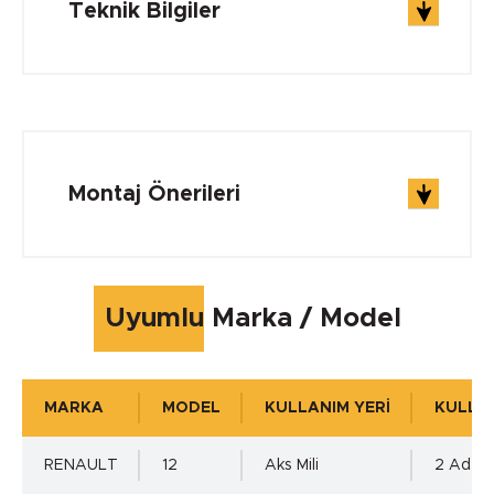
Teknik Bilgiler
ÇALIŞMA ŞARTLARI
Çalışma Sıcaklığı min.
Montaj Önerileri
-30 °C
Çalışma Sıcaklığı max.
Uyumlu Marka / Model
+150 °C
MARKA
MODEL
KULLANIM YERİ
KULLAN
Çalışma Basıncı
RENAULT
12
Aks Mili
2 Adet 
0.05 MPa