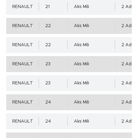
RENAULT
21
Aks Mili
2 Adet 
0.00 mm.
RENAULT
22
Aks Mili
2 Adet 
Yuva Toleransı - ISO H8 max.
RENAULT
22
Aks Mili
2 Adet 
0.046 mm.
RENAULT
23
Aks Mili
2 Adet 
Yuva Yüzey Pürüzlülük Değerleri - µm ( DIN 4768 )
Detaylı incelemek için tıklayınız!
RENAULT
23
Aks Mili
2 Adet 
Ra=1,6÷6,3µm, Rz=10÷20µm, Rmax=25µm
RENAULT
24
Aks Mili
2 Adet 
RENAULT
24
Aks Mili
2 Adet 