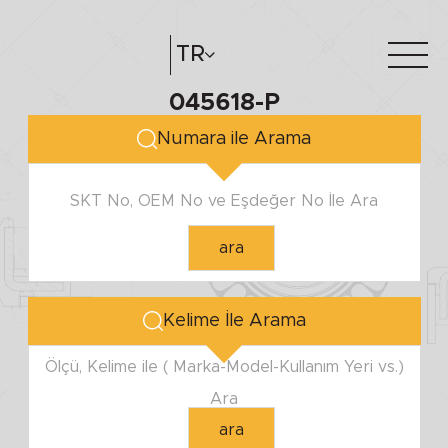
TR
045618-P
Hakkımızda
e-katalog
Numara ile Arama
Katalog Oluştur
Bayilerimiz
SKT No, OEM No ve Eşdeğer No İle Ara
ara
Kelime İle Arama
Ölçü, Kelime ile ( Marka-Model-Kullanım Yeri vs.)
Ara
ara