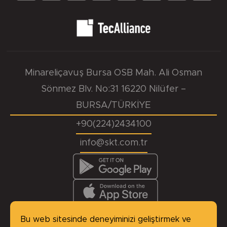
Minareliçavuş Bursa OSB Mah. Ali Osman
Sönmez Blv. No:31 16220 Nilüfer –
BURSA/TÜRKİYE
+90(224)2434100
info@skt.com.tr
KVKK
Başvuru Formu
Çerez Politikası
Site Haritası
Bu web sitesinde deneyiminizi geliştirmek ve