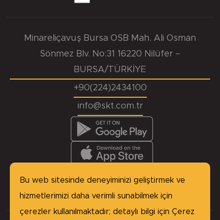
Minareliçavuş Bursa OSB Mah. Ali Osman
Sönmez Blv. No:31 16220 Nilüfer –
BURSA/TÜRKİYE
+90(224)2434100
info@skt.com.tr
KVKK
Başvuru Formu
Çerez Politikası
Site Haritası
Bu web sitesinde deneyiminizi geliştirmek ve
Gizlilik Politikası
hizmetlerimizi daha verimli sunabilmek için
çerezler kullanılmaktadır; detaylı bilgi için
Çerez