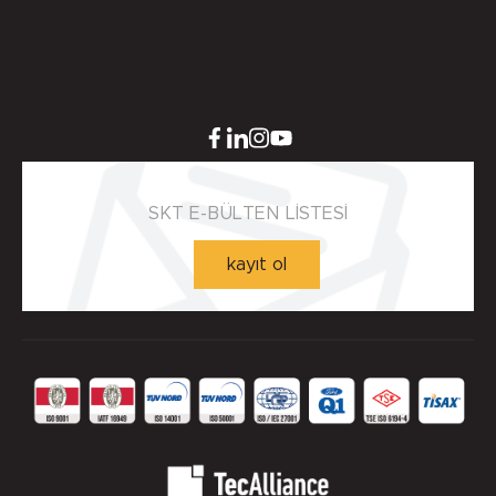
SKT E-BÜLTEN LİSTESİ
kayıt ol