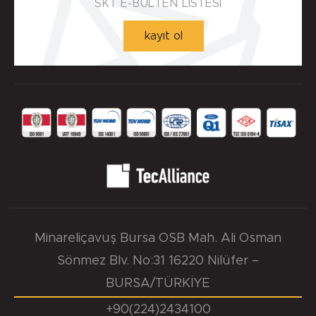
SKT E-BÜLTEN LİSTESİ
kayıt ol
Minareliçavuş Bursa OSB Mah. Ali Osman
Sönmez Blv. No:31 16220 Nilüfer –
BURSA/TÜRKİYE
+90(224)2434100