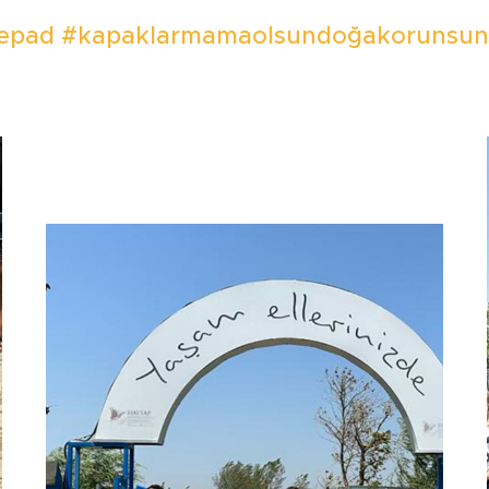
epad
#kapaklarmamaolsundoğakorunsun