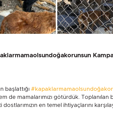
aklarmamaolsundoğakorunsun Kampan
in başlattığı
#kapaklarmamaolsundoğako
hem de mamalarımızı götürdük. Toplanılan bu
 dostlarımızın en temel ihtiyaçlarını karşıl