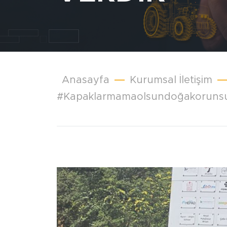
Anasayfa
Kurumsal İletişim
#kapaklarmamaolsundoğakorunsun