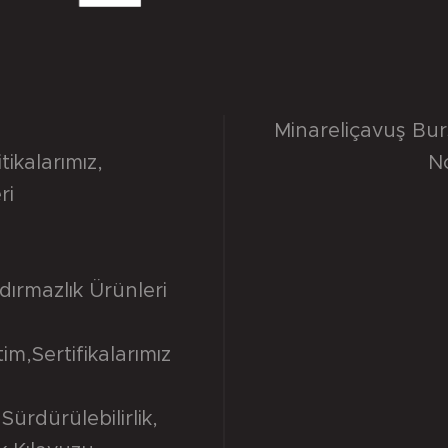
Minareliçavuş Bu
itikalarımız
,
N
ri
dırmazlık Ürünleri
tim
,
Sertifikalarımız
Sürdürülebilirlik
,