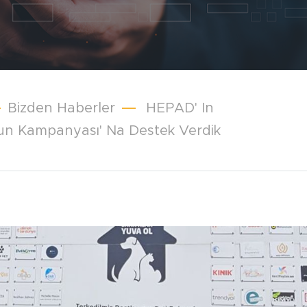
Bizden Haberler
HEPAD' In
 Kampanyası' Na Destek Verdik