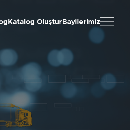
log
Katalog Oluştur
Bayilerimiz