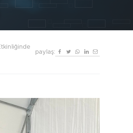
kinliğinde
paylaş: