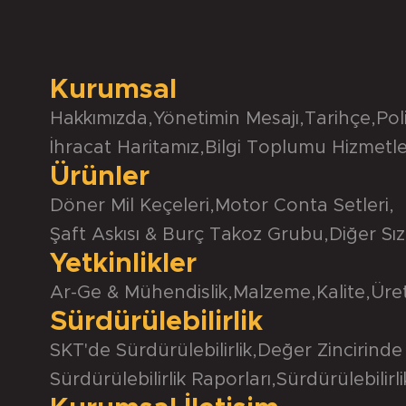
Kurumsal
Hakkımızda
,
Yönetimin Mesajı
,
Tarihçe
,
Pol
İhracat Haritamız
,
Bilgi Toplumu Hizmetle
Ürünler
Döner Mil Keçeleri
,
Motor Conta Setleri
,
Şaft Askısı & Burç Takoz Grubu
,
Diğer Sız
Yetkinlikler
Ar-Ge & Mühendislik
,
Malzeme
,
Kalite
,
Üre
Sürdürülebilirlik
SKT'de Sürdürülebilirlik
,
Değer Zincirinde 
Sürdürülebilirlik Raporları
,
Sürdürülebilirl