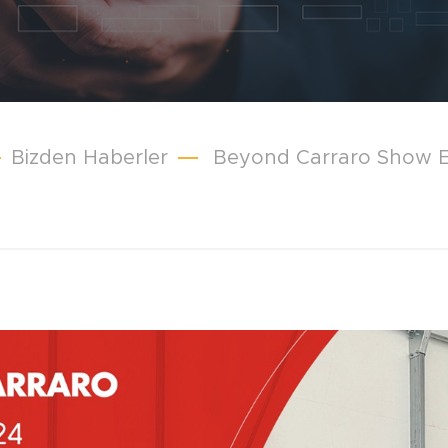
Bizden Haberler
Beyond Carraro Show Et