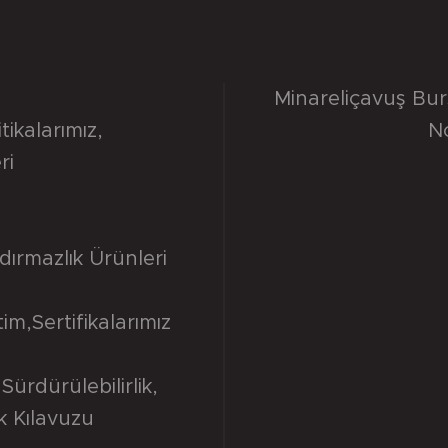
Minareliçavuş Bu
itikalarımız
,
N
ri
dırmazlık Ürünleri
tim
,
Sertifikalarımız
Sürdürülebilirlik
,
ik Kılavuzu