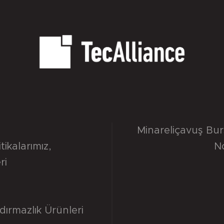
Minareliçavuş Bu
itikalarımız
,
N
ri
dırmazlık Ürünleri