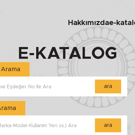
Hakkımızda
e-kata
E-KATALOG
Numara ile Arama
ara
e Eşdeğer No İle Ara
 Arama
ara
 Marka-Model-Kullanım Yeri vs.) Ara