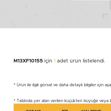
MİL ÇAPI
Minimum
Maximum
M13XF10155
için
1
adet ürün listelendi.
* Ürün ile ilgili görsel ve daha detaylı bilgiler için a
MARKA
SEGMEN
* Tabloda yer alan verileri küçükten büyüğe veya 