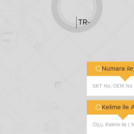
TR
SKT No, OEM No v
Kelime İle
Ölçü, Kelime ile (