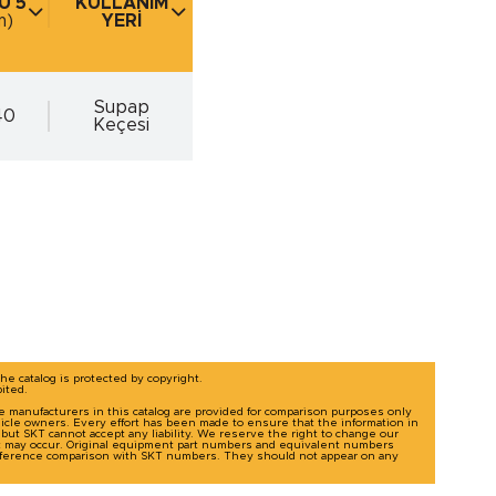
Ü 5
KULLANIM
m)
YERİ
m)
Supap
40
Keçesi
The catalog is protected by copyright.
bited.
le manufacturers in this catalog are provided for comparison purposes only
icle owners. Every effort has been made to ensure that the information in
g, but SKT cannot accept any liability. We reserve the right to change our
t may occur. Original equipment part numbers and equivalent numbers
-reference comparison with SKT numbers. They should not appear on any