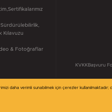
tim
,
Sertifikalarımız
Sürdürülebilirlik
,
ik Kılavuzu
deo & Fotoğraflar
KVKK
Başvuru F
izi daha verimli sunabilmek için çerezler kullanılmaktadır; de
ı saklıdır.