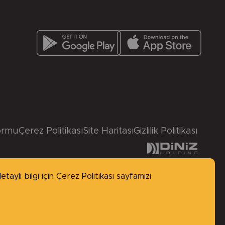
ormu
Çerez Politikası
Site Haritası
Gizlilik Politikası
taylı bilgi için
Çerez Politikası
sayfamızı
made by
BABEL