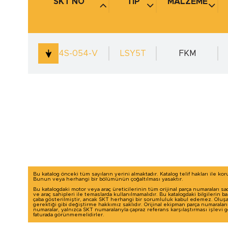
SKT NO
TİP
MALZEME
4S-054-V
LSY5T
FKM
Bu katalog önceki tüm sayıların yerini almaktadır. Katalog telif hakları ile ko
Bunun veya herhangi bir bölümünün çoğaltılması yasaktır.
Bu katalogdaki motor veya araç üreticilerinin tüm orijinal parça numaraları sa
ve araç sahipleri ile temaslarda kullanılmamalıdır. Bu katalogdaki bilgilerin 
çaba gösterilmiştir, ancak SKT herhangi bir sorumluluk kabul edemez. Oluşab
gerektiği gibi değiştirme hakkımız saklıdır. Orijinal ekipman parça numaralar
numaralar, yalnızca SKT numaralarıyla çapraz referans karşılaştırması işlevi
faturada görünmemelidirler.