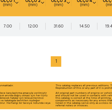
ÖLÇÜ 1
ÖLÇÜ 2
ÖLÇÜ 3
ÖLÇÜ 4
ÖLÇ
(mm)
(mm)
(mm)
(mm)
(m
(mm)
(mm)
(mm)
(mm)
(m
marka / model ile arama yap
7.00
12.00
31.60
14.50
19.
1
runmaktadır.
This catalog replaces all previous editions. 
Reproduction of this or any part of it is prohi
dece karşılaştırma amacıyla verilmiştir
All original part numbers of engine or vehic
basım anında doğru olması için her türlü
and should not be used in contacts with veh
ilecek hatalar için bileşenlerimizi
this catalog is correct at the time of printin
ı ve katalogda belirtilen eşdeğer
components as necessary for any errors tha
 görür. Herhangi bir tavsiye notunda veya
listed in the catalog serve only as a cross
referral notes or invoices.