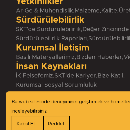
Yetkinlikler
Ar-Ge & Mühendislik
,
Malzeme
,
Kalite
,
Üre
Sürdürülebilirlik
SKT'de Sürdürülebilirlik
,
Değer Zincirinde 
Sürdürülebilirlik Raporları
,
Sürdürülebilirl
Kurumsal İletişim
Basılı Materyallerimiz
,
Bizden Haberler
,
Vi
İnsan Kaynakları
İK Felsefemiz
,
SKT'de Kariyer
,
Bize Katıl
,
Kurumsal Sosyal Sorumluluk
Bu web sitesinde deneyiminizi geliştirmek ve hizmetlerim
inceleyebilirsiniz.
Kabul Et
Reddet
Copyright © 2026 SKT Yağ Keçeleri, tüm haklar