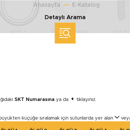
Anasayfa
E-Katalog
Detaylı Arama
YUVA ÇAPI
Minimum
Maximum
ölçü ile arama yap
şağıdaki
SKT Numarasına
ya da
tıklayınız.
T
MODEL
büyükten küçüğe sıralamak için sütunlarda yer alan
vey