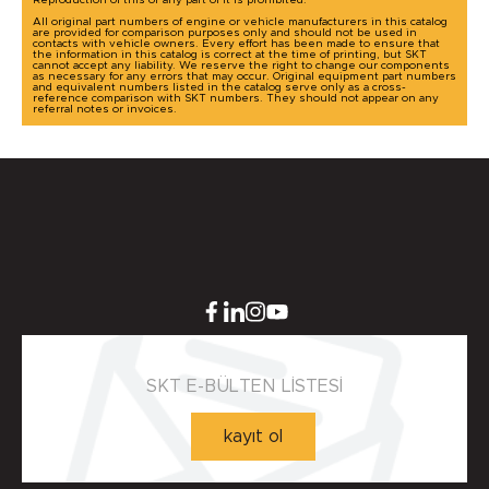
Reproduction of this or any part of it is prohibited.
All original part numbers of engine or vehicle manufacturers in this catalog
are provided for comparison purposes only and should not be used in
contacts with vehicle owners. Every effort has been made to ensure that
the information in this catalog is correct at the time of printing, but SKT
cannot accept any liability. We reserve the right to change our components
as necessary for any errors that may occur. Original equipment part numbers
and equivalent numbers listed in the catalog serve only as a cross-
reference comparison with SKT numbers. They should not appear on any
referral notes or invoices.
SKT E-BÜLTEN LİSTESİ
kayıt ol