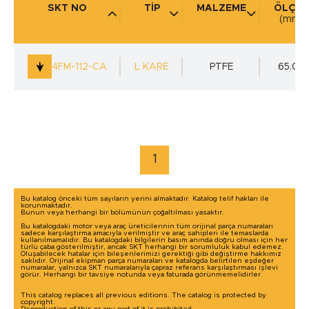
SKT NO
TİP
MALZEME
ÖLÇÜ 
(mm)
KULLANIM YERİ
(mm)
4FM-112-CA
L KARE
PTFE
65.00
marka / model ile arama yap
1
Bu katalog önceki tüm sayıların yerini almaktadır. Katalog telif hakları ile
korunmaktadır.
Bunun veya herhangi bir bölümünün çoğaltılması yasaktır.
Bu katalogdaki motor veya araç üreticilerinin tüm orijinal parça numaraları
sadece karşılaştırma amacıyla verilmiştir ve araç sahipleri ile temaslarda
kullanılmamalıdır. Bu katalogdaki bilgilerin basım anında doğru olması için her
türlü çaba gösterilmiştir, ancak SKT herhangi bir sorumluluk kabul edemez.
Oluşabilecek hatalar için bileşenlerimizi gerektiği gibi değiştirme hakkımız
saklıdır. Orijinal ekipman parça numaraları ve katalogda belirtilen eşdeğer
numaralar, yalnızca SKT numaralarıyla çapraz referans karşılaştırması işlevi
görür. Herhangi bir tavsiye notunda veya faturada görünmemelidirler.
This catalog replaces all previous editions. The catalog is protected by
copyright.