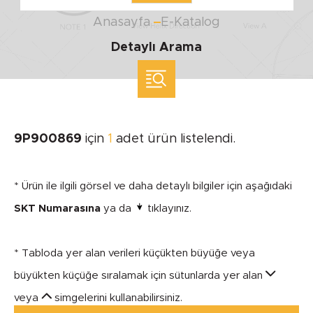
Anasayfa
E-Katalog
Detaylı Arama
ölçü ile arama yap
MARKA
9P900869
için
1
adet ürün listelendi.
SEGMENT
* Ürün ile ilgili görsel ve daha detaylı bilgiler için aşağıdaki
SKT Numarasına
ya da
tıklayınız.
* Tabloda yer alan verileri küçükten büyüğe veya
MODEL
büyükten küçüğe sıralamak için sütunlarda yer alan
veya
simgelerini kullanabilirsiniz.