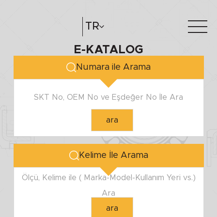
MİL ÇAPI
TR
E-KATALOG
Minimum
Hakkımızda
e-katalog
Maximum
Numara ile Arama
Katalog Oluştur
Bayilerimiz
SKT No, OEM No ve Eşdeğer No İle Ara
YUVA ÇAPI
ara
Minimum
Maximum
Kelime İle Arama
YÜKSEKLİK
Ölçü, Kelime ile ( Marka-Model-Kullanım Yeri vs.)
Ara
Minimum
ara
Maximum