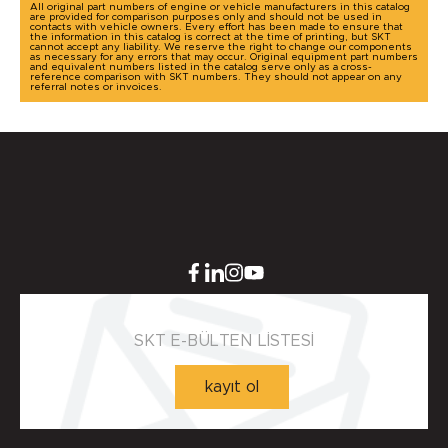
All original part numbers of engine or vehicle manufacturers in this catalog
are provided for comparison purposes only and should not be used in
contacts with vehicle owners. Every effort has been made to ensure that
the information in this catalog is correct at the time of printing, but SKT
cannot accept any liability. We reserve the right to change our components
as necessary for any errors that may occur. Original equipment part numbers
and equivalent numbers listed in the catalog serve only as a cross-
reference comparison with SKT numbers. They should not appear on any
referral notes or invoices.
SKT E-BÜLTEN LİSTESİ
kayıt ol