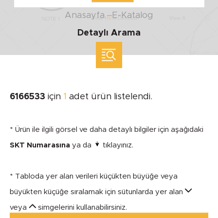
Anasayfa
E-Katalog
Detaylı Arama
ölçü ile arama yap
MARKA
6166533
için
1
adet ürün listelendi.
SEGMENT
* Ürün ile ilgili görsel ve daha detaylı bilgiler için aşağıdaki
SKT Numarasına
ya da
tıklayınız.
* Tabloda yer alan verileri küçükten büyüğe veya
MODEL
büyükten küçüğe sıralamak için sütunlarda yer alan
veya
simgelerini kullanabilirsiniz.