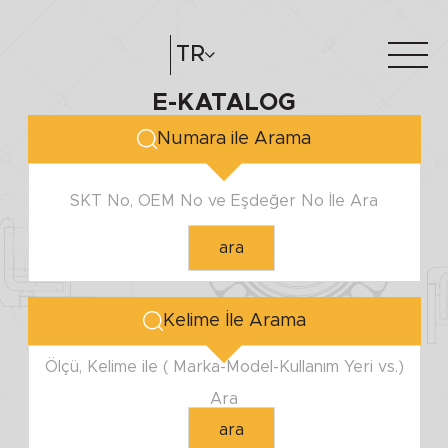
MİL ÇAPI
TR
E-KATALOG
Minimum
Hakkımızda
e-katalog
Maximum
Numara ile Arama
Katalog Oluştur
Bayilerimiz
SKT No, OEM No ve Eşdeğer No İle Ara
YUVA ÇAPI
ara
Minimum
Maximum
Kelime İle Arama
YÜKSEKLİK
Ölçü, Kelime ile ( Marka-Model-Kullanım Yeri vs.)
Ara
Minimum
ara
Maximum