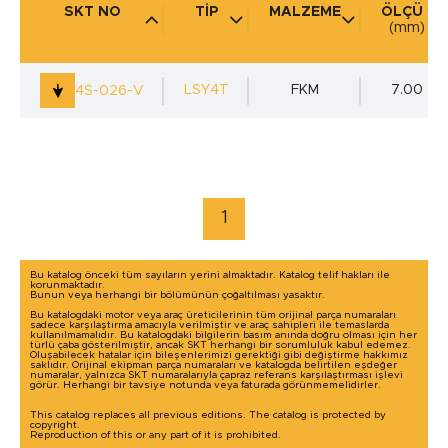
SKT NO
TİP
MALZEME
ÖLÇÜ 1
(mm)
KULLANIM YERİ
(mm)
LSY4T
FKM
7.00
4S-026-V
marka / model ile arama yap
1
Bu katalog önceki tüm sayıların yerini almaktadır. Katalog telif hakları ile
korunmaktadır.
Bunun veya herhangi bir bölümünün çoğaltılması yasaktır.
Bu katalogdaki motor veya araç üreticilerinin tüm orijinal parça numaraları
sadece karşılaştırma amacıyla verilmiştir ve araç sahipleri ile temaslarda
kullanılmamalıdır. Bu katalogdaki bilgilerin basım anında doğru olması için her
türlü çaba gösterilmiştir, ancak SKT herhangi bir sorumluluk kabul edemez.
Oluşabilecek hatalar için bileşenlerimizi gerektiği gibi değiştirme hakkımız
saklıdır. Orijinal ekipman parça numaraları ve katalogda belirtilen eşdeğer
numaralar, yalnızca SKT numaralarıyla çapraz referans karşılaştırması işlevi
görür. Herhangi bir tavsiye notunda veya faturada görünmemelidirler.
This catalog replaces all previous editions. The catalog is protected by
copyright.
Reproduction of this or any part of it is prohibited.