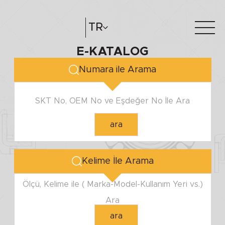
MİL ÇAPI
TR
E-KATALOG
Minimum
Hakkımızda
e-katalog
Maximum
Numara ile Arama
Katalog Oluştur
Bayilerimiz
SKT No, OEM No ve Eşdeğer No İle Ara
YUVA ÇAPI
ara
Minimum
Maximum
Kelime İle Arama
YÜKSEKLİK
Ölçü, Kelime ile ( Marka-Model-Kullanım Yeri vs.)
Ara
Minimum
ara
Maximum