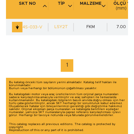
SKT NO
TİP
MALZEME
ÖLÇÜ 1
(mm)
KULLANIM YERİ
(mm)
LSY2T
FKM
7.00
4S-033-V
marka / model ile arama yap
1
Bu katalog önceki tüm sayıların yerini almaktadır. Katalog telif hakları ile
korunmaktadır.
Bunun veya herhangi bir bölümünün çoğaltılması yasaktır.
Bu katalogdaki motor veya araç üreticilerinin tüm orijinal parça numaraları
sadece karşılaştırma amacıyla verilmiştir ve araç sahipleri ile temaslarda
kullanılmamalıdır. Bu katalogdaki bilgilerin basım anında doğru olması için her
türlü çaba gösterilmiştir, ancak SKT herhangi bir sorumluluk kabul edemez.
Oluşabilecek hatalar için bileşenlerimizi gerektiği gibi değiştirme hakkımız
saklıdır. Orijinal ekipman parça numaraları ve katalogda belirtilen eşdeğer
numaralar, yalnızca SKT numaralarıyla çapraz referans karşılaştırması işlevi
görür. Herhangi bir tavsiye notunda veya faturada görünmemelidirler.
This catalog replaces all previous editions. The catalog is protected by
copyright.
Reproduction of this or any part of it is prohibited.