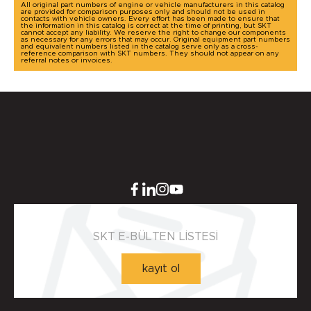
All original part numbers of engine or vehicle manufacturers in this catalog
are provided for comparison purposes only and should not be used in
contacts with vehicle owners. Every effort has been made to ensure that
the information in this catalog is correct at the time of printing, but SKT
cannot accept any liability. We reserve the right to change our components
as necessary for any errors that may occur. Original equipment part numbers
and equivalent numbers listed in the catalog serve only as a cross-
reference comparison with SKT numbers. They should not appear on any
referral notes or invoices.
SKT E-BÜLTEN LİSTESİ
kayıt ol