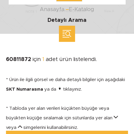
Anasayfa
E-Katalog
Detaylı Arama
ölçü ile arama yap
MARKA
60811872
için
1
adet ürün listelendi.
SEGMENT
* Ürün ile ilgili görsel ve daha detaylı bilgiler için aşağıdaki
SKT Numarasına
ya da
tıklayınız.
* Tabloda yer alan verileri küçükten büyüğe veya
MODEL
büyükten küçüğe sıralamak için sütunlarda yer alan
veya
simgelerini kullanabilirsiniz.