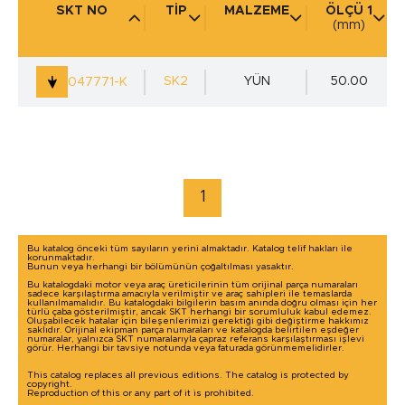
SKT NO
TİP
MALZEME
ÖLÇÜ 1
(mm)
KULLANIM YERİ
(mm)
SK2
YÜN
50.00
047771-K
marka / model ile arama yap
1
Bu katalog önceki tüm sayıların yerini almaktadır. Katalog telif hakları ile
korunmaktadır.
Bunun veya herhangi bir bölümünün çoğaltılması yasaktır.
Bu katalogdaki motor veya araç üreticilerinin tüm orijinal parça numaraları
sadece karşılaştırma amacıyla verilmiştir ve araç sahipleri ile temaslarda
kullanılmamalıdır. Bu katalogdaki bilgilerin basım anında doğru olması için her
türlü çaba gösterilmiştir, ancak SKT herhangi bir sorumluluk kabul edemez.
Oluşabilecek hatalar için bileşenlerimizi gerektiği gibi değiştirme hakkımız
saklıdır. Orijinal ekipman parça numaraları ve katalogda belirtilen eşdeğer
numaralar, yalnızca SKT numaralarıyla çapraz referans karşılaştırması işlevi
görür. Herhangi bir tavsiye notunda veya faturada görünmemelidirler.
This catalog replaces all previous editions. The catalog is protected by
copyright.
Reproduction of this or any part of it is prohibited.