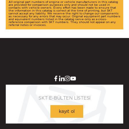
All original part numbers of engine or vehicle manufacturers in this catalog
are provided for comparison purposes only and should not be used in
contacts with vehicle owners. Every effort has been made to ensure that
the information in this catalog is correct at the time of printing, but SKT
cannot accept any liability. We reserve the right to change our components
as necessary for any errors that may occur. Original equipment part numbers
and equivalent numbers listed in the catalog serve only as a cross-
reference comparison with SKT numbers. They should not appear on any
referral notes or invoices.
SKT E-BÜLTEN LİSTESİ
kayıt ol