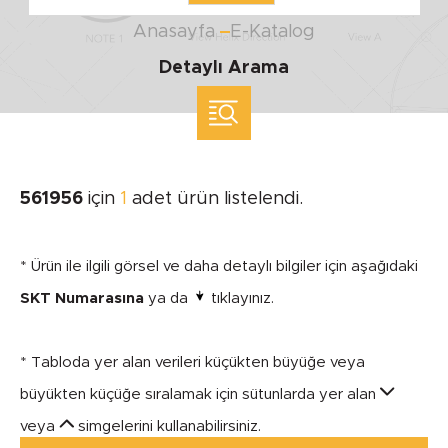
Anasayfa
E-Katalog
Detaylı Arama
ölçü ile arama yap
MARKA
561956
için
1
adet ürün listelendi.
SEGMENT
* Ürün ile ilgili görsel ve daha detaylı bilgiler için aşağıdaki
SKT Numarasına
ya da
tıklayınız.
* Tabloda yer alan verileri küçükten büyüğe veya
MODEL
büyükten küçüğe sıralamak için sütunlarda yer alan
veya
simgelerini kullanabilirsiniz.