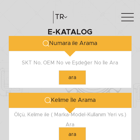
MİL ÇAPI
TR
E-KATALOG
Minimum
Hakkımızda
e-katalog
Maximum
Numara ile Arama
Katalog Oluştur
Bayilerimiz
SKT No, OEM No ve Eşdeğer No İle Ara
YUVA ÇAPI
ara
Minimum
Maximum
Kelime İle Arama
YÜKSEKLİK
Ölçü, Kelime ile ( Marka-Model-Kullanım Yeri vs.)
Ara
Minimum
ara
Maximum