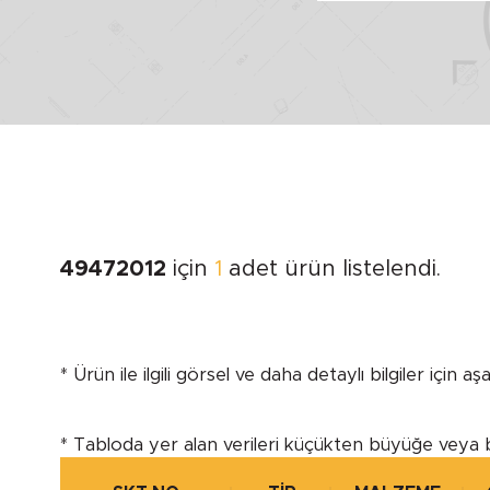
MİL ÇAPI
Minimum
Maximum
49472012
için
1
adet ürün listelendi.
* Ürün ile ilgili görsel ve daha detaylı bilgiler için a
MARKA
SEGMEN
* Tabloda yer alan verileri küçükten büyüğe veya 