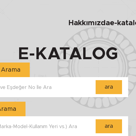
Hakkımızda
e-kata
E-KATALOG
Numara ile Arama
ara
e Eşdeğer No İle Ara
 Arama
ara
 Marka-Model-Kullanım Yeri vs.) Ara