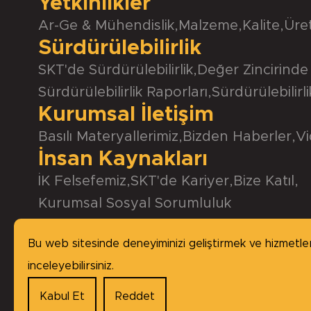
Yetkinlikler
Ar-Ge & Mühendislik
,
Malzeme
,
Kalite
,
Üre
Sürdürülebilirlik
SKT'de Sürdürülebilirlik
,
Değer Zincirinde 
Sürdürülebilirlik Raporları
,
Sürdürülebilirl
Kurumsal İletişim
Basılı Materyallerimiz
,
Bizden Haberler
,
Vi
İnsan Kaynakları
İK Felsefemiz
,
SKT'de Kariyer
,
Bize Katıl
,
Kurumsal Sosyal Sorumluluk
Bu web sitesinde deneyiminizi geliştirmek ve hizmetlerim
inceleyebilirsiniz.
Kabul Et
Reddet
Copyright © 2026 SKT Yağ Keçeleri, tüm haklar