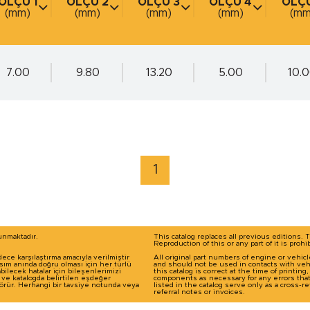
ÖLÇÜ 1
ÖLÇÜ 2
ÖLÇÜ 3
ÖLÇÜ 4
ÖLÇÜ
(mm)
(mm)
(mm)
(mm)
(mm
(mm)
(mm)
(mm)
(mm)
(mm
marka / model ile arama yap
7.00
9.80
13.20
5.00
10.
1
runmaktadır.
This catalog replaces all previous editions. 
Reproduction of this or any part of it is prohi
dece karşılaştırma amacıyla verilmiştir
All original part numbers of engine or vehic
basım anında doğru olması için her türlü
and should not be used in contacts with veh
ilecek hatalar için bileşenlerimizi
this catalog is correct at the time of printin
ı ve katalogda belirtilen eşdeğer
components as necessary for any errors tha
 görür. Herhangi bir tavsiye notunda veya
listed in the catalog serve only as a cross
referral notes or invoices.