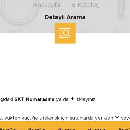
Anasayfa
E-Katalog
Detaylı Arama
YUVA ÇAPI
Minimum
Maximum
ölçü ile arama yap
şağıdaki
SKT Numarasına
ya da
tıklayınız.
T
MODEL
büyükten küçüğe sıralamak için sütunlarda yer alan
vey