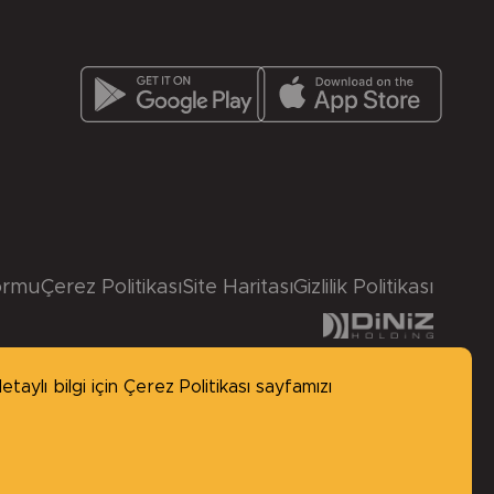
ormu
Çerez Politikası
Site Haritası
Gizlilik Politikası
taylı bilgi için
Çerez Politikası
sayfamızı
made by
BABEL