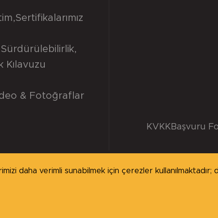
tim
,
Sertifikalarımız
Sürdürülebilirlik
,
ik Kılavuzu
deo & Fotoğraflar
KVKK
Başvuru F
izi daha verimli sunabilmek için çerezler kullanılmaktadır; de
ı saklıdır.