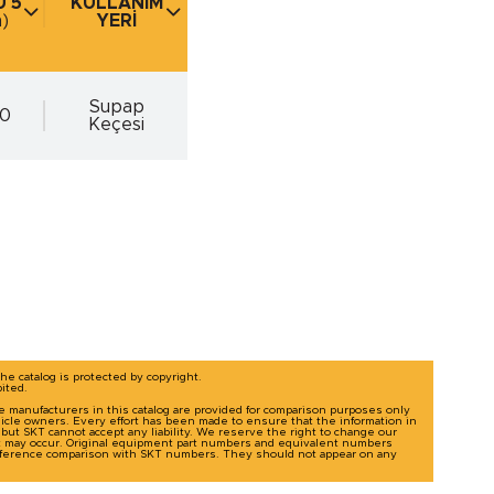
 5
KULLANIM
)
YERİ
)
Supap
00
Keçesi
The catalog is protected by copyright.
bited.
le manufacturers in this catalog are provided for comparison purposes only
icle owners. Every effort has been made to ensure that the information in
g, but SKT cannot accept any liability. We reserve the right to change our
t may occur. Original equipment part numbers and equivalent numbers
-reference comparison with SKT numbers. They should not appear on any