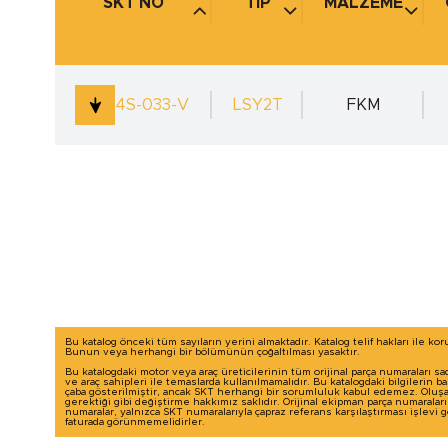
SKT NO
TİP
MALZEME
4S-033-V
LSY2T
FKM
Bu katalog önceki tüm sayıların yerini almaktadır. Katalog telif hakları ile ko
Bunun veya herhangi bir bölümünün çoğaltılması yasaktır.
Bu katalogdaki motor veya araç üreticilerinin tüm orijinal parça numaraları sa
ve araç sahipleri ile temaslarda kullanılmamalıdır. Bu katalogdaki bilgilerin 
çaba gösterilmiştir, ancak SKT herhangi bir sorumluluk kabul edemez. Oluşab
gerektiği gibi değiştirme hakkımız saklıdır. Orijinal ekipman parça numaralar
numaralar, yalnızca SKT numaralarıyla çapraz referans karşılaştırması işlevi
faturada görünmemelidirler.