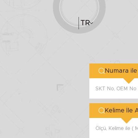
TR
SKT No, OEM No v
Kelime İle
Ölçü, Kelime ile (