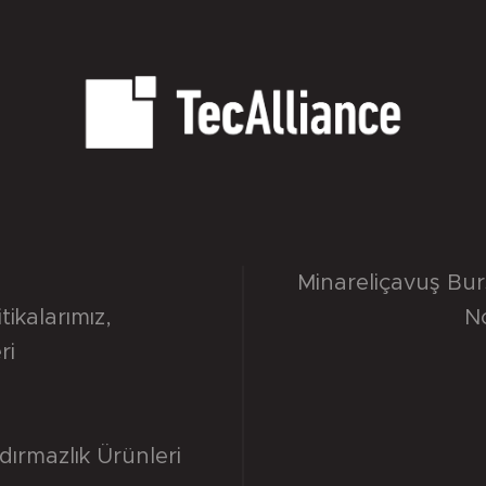
Minareliçavuş Bu
itikalarımız
,
N
ri
dırmazlık Ürünleri