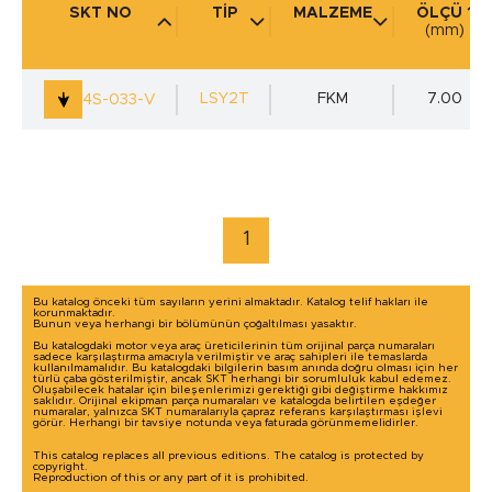
SKT NO
TİP
MALZEME
ÖLÇÜ 1
(mm)
KULLANIM YERİ
(mm)
LSY2T
FKM
7.00
4S-033-V
marka / model ile arama yap
1
Bu katalog önceki tüm sayıların yerini almaktadır. Katalog telif hakları ile
korunmaktadır.
Bunun veya herhangi bir bölümünün çoğaltılması yasaktır.
Bu katalogdaki motor veya araç üreticilerinin tüm orijinal parça numaraları
sadece karşılaştırma amacıyla verilmiştir ve araç sahipleri ile temaslarda
kullanılmamalıdır. Bu katalogdaki bilgilerin basım anında doğru olması için her
türlü çaba gösterilmiştir, ancak SKT herhangi bir sorumluluk kabul edemez.
Oluşabilecek hatalar için bileşenlerimizi gerektiği gibi değiştirme hakkımız
saklıdır. Orijinal ekipman parça numaraları ve katalogda belirtilen eşdeğer
numaralar, yalnızca SKT numaralarıyla çapraz referans karşılaştırması işlevi
görür. Herhangi bir tavsiye notunda veya faturada görünmemelidirler.
This catalog replaces all previous editions. The catalog is protected by
copyright.
Reproduction of this or any part of it is prohibited.