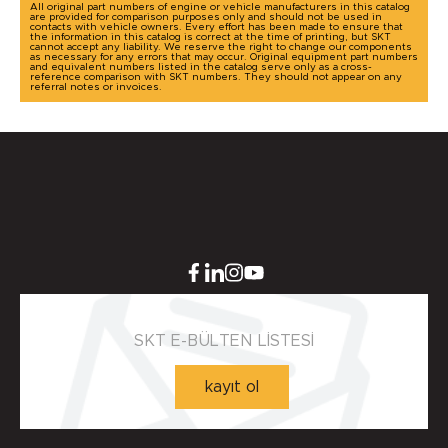
All original part numbers of engine or vehicle manufacturers in this catalog
are provided for comparison purposes only and should not be used in
contacts with vehicle owners. Every effort has been made to ensure that
the information in this catalog is correct at the time of printing, but SKT
cannot accept any liability. We reserve the right to change our components
as necessary for any errors that may occur. Original equipment part numbers
and equivalent numbers listed in the catalog serve only as a cross-
reference comparison with SKT numbers. They should not appear on any
referral notes or invoices.
SKT E-BÜLTEN LİSTESİ
kayıt ol