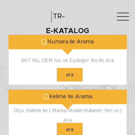
MİL ÇAPI
TR
E-KATALOG
Minimum
Hakkımızda
e-katalog
Maximum
Numara ile Arama
Katalog Oluştur
Bayilerimiz
SKT No, OEM No ve Eşdeğer No İle Ara
YUVA ÇAPI
ara
Minimum
Maximum
Kelime İle Arama
YÜKSEKLİK
Ölçü, Kelime ile ( Marka-Model-Kullanım Yeri vs.)
Ara
Minimum
ara
Maximum