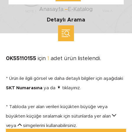
Anasayfa
E-Katalog
Detaylı Arama
ölçü ile arama yap
MARKA
0K55110155
için
1
adet ürün listelendi.
SEGMENT
* Ürün ile ilgili görsel ve daha detaylı bilgiler için aşağıdaki
SKT Numarasına
ya da
tıklayınız.
* Tabloda yer alan verileri küçükten büyüğe veya
MODEL
büyükten küçüğe sıralamak için sütunlarda yer alan
veya
simgelerini kullanabilirsiniz.