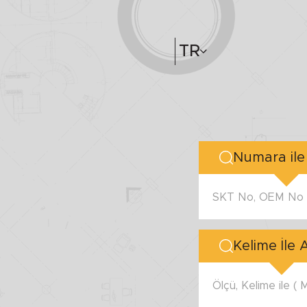
TR
SKT No, OEM No v
Kelime İle
Ölçü, Kelime ile (