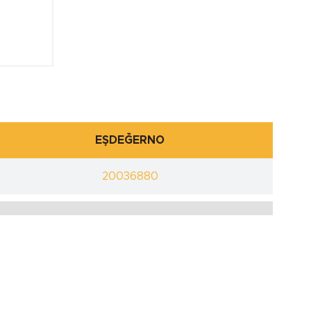
EŞDEĞERNO
20036880