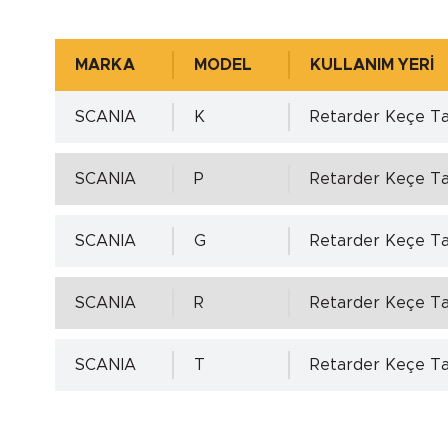
Mil Yüzey Pürüzlülük Değerleri - µm ( DIN 4
MARKA
MODEL
KULLANIM YERİ
SCANIA
K
Retarder Keçe Ta
Yuva Toleransı - ISO H8 min.
SCANIA
P
Retarder Keçe Ta
Yuva Toleransı - ISO H8 max.
SCANIA
G
Retarder Keçe Ta
Yuva Yüzey Pürüzlülük Değerleri - µm ( DIN
SCANIA
R
Retarder Keçe Ta
SCANIA
T
Retarder Keçe Ta