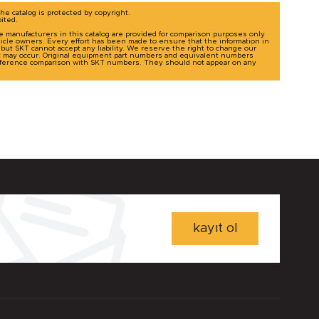
The catalog is protected by copyright.
bited.
le manufacturers in this catalog are provided for comparison purposes only
icle owners. Every effort has been made to ensure that the information in
g, but SKT cannot accept any liability. We reserve the right to change our
t may occur. Original equipment part numbers and equivalent numbers
-reference comparison with SKT numbers. They should not appear on any
kayıt ol