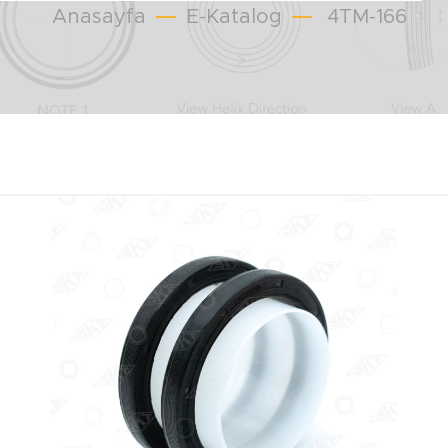
Anasayfa
E-Katalog
4TM-166