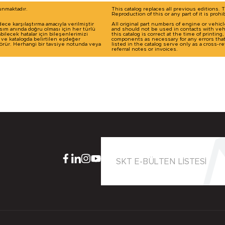
runmaktadır.
This catalog replaces all previous editions. 
Reproduction of this or any part of it is prohi
dece karşılaştırma amacıyla verilmiştir
All original part numbers of engine or vehic
basım anında doğru olması için her türlü
and should not be used in contacts with veh
ilecek hatalar için bileşenlerimizi
this catalog is correct at the time of printin
ı ve katalogda belirtilen eşdeğer
components as necessary for any errors tha
 görür. Herhangi bir tavsiye notunda veya
listed in the catalog serve only as a cross
referral notes or invoices.
SKT E-BÜLTEN LİSTESİ