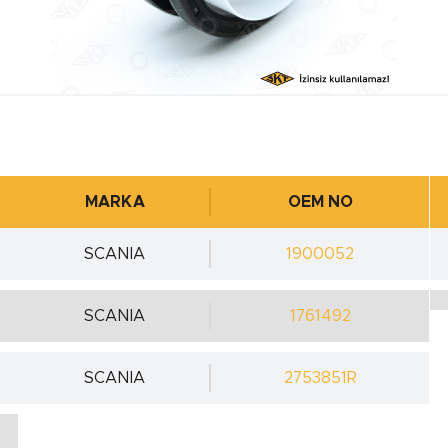
MARKA
OEM NO
SCANIA
1900052
SCANIA
1761492
SCANIA
2753851R