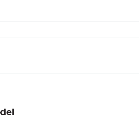
DEĞER
0 °C
0 °C
0
del
0.00 mm.
0.00 mm.