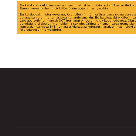
Bu katalog önceki tüm sayıların yerini almaktadır. Katalog telif hakları ile ko
Bunun veya herhangi bir bölümünün çoğaltılması yasaktır.
Bu katalogdaki motor veya araç üreticilerinin tüm orijinal parça numaraları sa
ve araç sahipleri ile temaslarda kullanılmamalıdır. Bu katalogdaki bilgilerin 
çaba gösterilmiştir, ancak SKT herhangi bir sorumluluk kabul edemez. Oluşab
gerektiği gibi değiştirme hakkımız saklıdır. Orijinal ekipman parça numaralar
numaralar, yalnızca SKT numaralarıyla çapraz referans karşılaştırması işlevi
faturada görünmemelidirler.