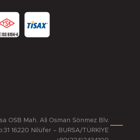
rsa OSB Mah. Ali Osman Sönmez Blv.
o:31 16220 Nilüfer – BURSA/TÜRKİYE