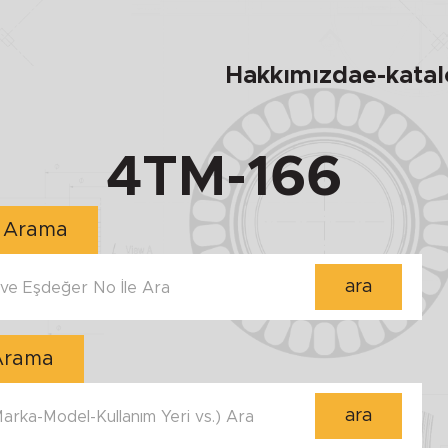
Hakkımızda
e-kata
4TM-166
Numara ile Arama
ara
e Eşdeğer No İle Ara
 Arama
ara
 Marka-Model-Kullanım Yeri vs.) Ara