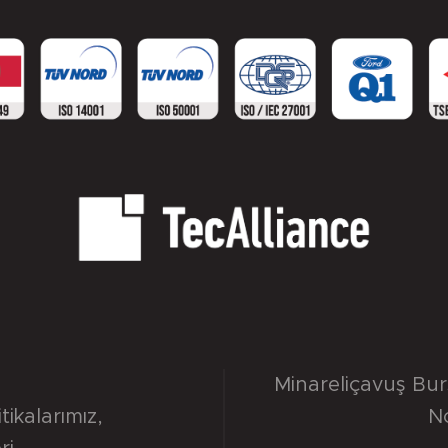
Minareliçavuş Bu
itikalarımız
,
N