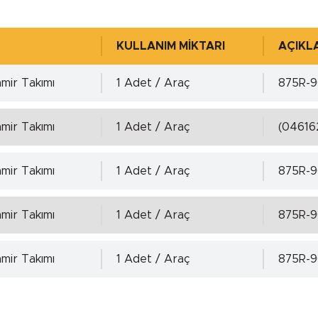
768 )
-
KULLANIM MİKTARI
AÇIKL
mir Takımı
1 Adet / Araç
875R-9
0.00 mm.
mir Takımı
1 Adet / Araç
(04616
0.00 mm.
Detaylı incelemek için tıklayınız!
mir Takımı
1 Adet / Araç
875R-9
 4768 )
-
mir Takımı
1 Adet / Araç
875R-9
mir Takımı
1 Adet / Araç
875R-9