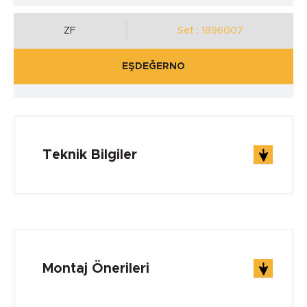
ZF
Set : 1896007
EŞDEĞERNO
Teknik Bilgiler
ÇALIŞMA ŞARTLARI
Çalışma Sıcaklığı min.
Montaj Önerileri
-30 °C