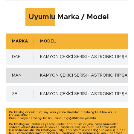
Çalışma Sıcaklığı max.
Uyumlu Marka / Model
+220 °C
MARKA
MODEL
Çalışma Basıncı
DAF
KAMYON ÇEKİCİ SERİSİ - ASTRONIC TİP ŞANZ
-
MAN
KAMYON ÇEKİCİ SERİSİ - ASTRONIC TİP ŞANZ
Mil Toleransı - ISO h11 min.
ZF
KAMYON ÇEKİCİ SERİSİ - ASTRONIC TİP ŞANZ
0.00 mm.
Bu katalog önceki tüm sayıların yerini almaktadır. Katalog telif hakları ile
korunmaktadır.
Bunun veya herhangi bir bölümünün çoğaltılması yasaktır.
Mil Toleransı - ISO h11 max.
Detaylı incelemek için tıklayınız!
Bu katalogdaki motor veya araç üreticilerinin tüm orijinal parça numaraları
sadece karşılaştırma amacıyla verilmiştir ve araç sahipleri ile temaslarda
kullanılmamalıdır. Bu katalogdaki bilgilerin basım anında doğru olması için her
türlü çaba gösterilmiştir, ancak SKT herhangi bir sorumluluk kabul edemez.