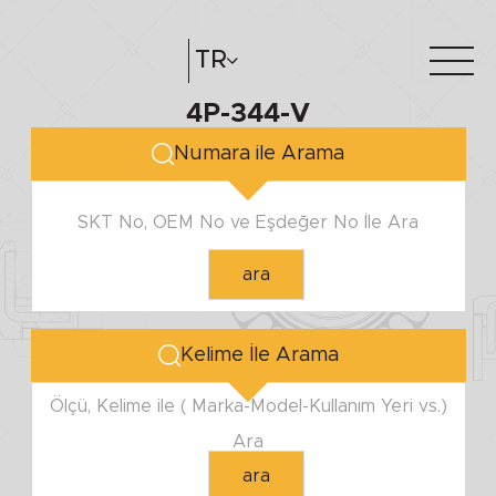
TR
4P-344-V
Hakkımızda
e-katalog
Numara ile Arama
Katalog Oluştur
Bayilerimiz
SKT No, OEM No ve Eşdeğer No İle Ara
ara
Kelime İle Arama
Ölçü, Kelime ile ( Marka-Model-Kullanım Yeri vs.)
Ara
ara