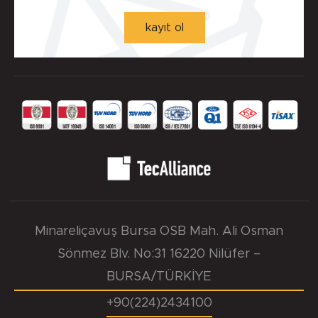
kayıt ol
-
Minareliçavuş Bursa OSB Mah. Ali Osman
Sönmez Blv. No:31 16220 Nilüfer –
BURSA/TÜRKİYE
+90(224)2434100