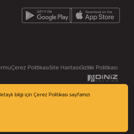
ormu
Çerez Politikası
Site Haritası
Gizlilik Politikası
taylı bilgi için
Çerez Politikası
sayfamızı
made by
BABEL