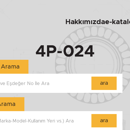
Hakkımızda
e-kata
4P-024
Numara ile Arama
ara
e Eşdeğer No İle Ara
 Arama
ara
 Marka-Model-Kullanım Yeri vs.) Ara