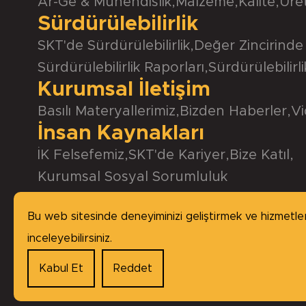
Ar-Ge & Mühendislik
,
Malzeme
,
Kalite
,
Üre
Sürdürülebilirlik
SKT'de Sürdürülebilirlik
,
Değer Zincirinde 
Sürdürülebilirlik Raporları
,
Sürdürülebilirl
Kurumsal İletişim
Basılı Materyallerimiz
,
Bizden Haberler
,
Vi
İnsan Kaynakları
İK Felsefemiz
,
SKT'de Kariyer
,
Bize Katıl
,
Kurumsal Sosyal Sorumluluk
Bu web sitesinde deneyiminizi geliştirmek ve hizmetlerim
inceleyebilirsiniz.
Kabul Et
Reddet
Copyright © 2026 SKT Yağ Keçeleri, tüm haklar