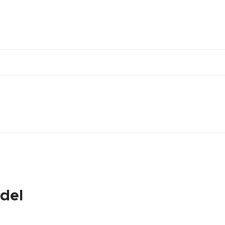
DEĞER
-40 °C
+105 °C
0
del
0.00 mm.