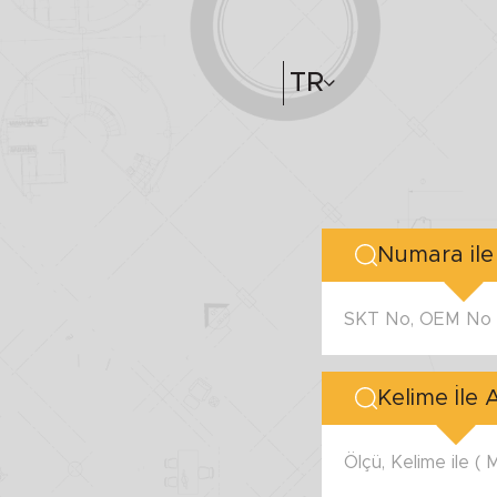
TR
SKT No, OEM No v
Kelime İle
Ölçü, Kelime ile (