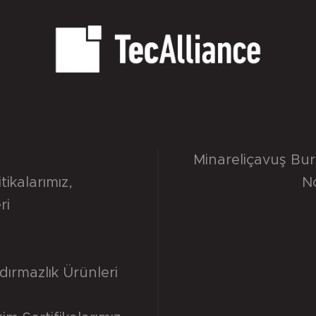
Minareliçavuş Bu
itikalarımız
,
N
ri
dırmazlık Ürünleri