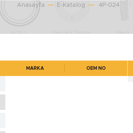
Anasayfa
E-Katalog
4P-024
MARKA
OEM NO