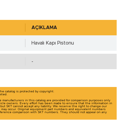
AÇIKLAMA
Havalı Kapı Pistonu
-
The catalog is protected by copyright.
bited.
le manufacturers in this catalog are provided for comparison purposes only
icle owners. Every effort has been made to ensure that the information in
g, but SKT cannot accept any liability. We reserve the right to change our
t may occur. Original equipment part numbers and equivalent numbers
-reference comparison with SKT numbers. They should not appear on any