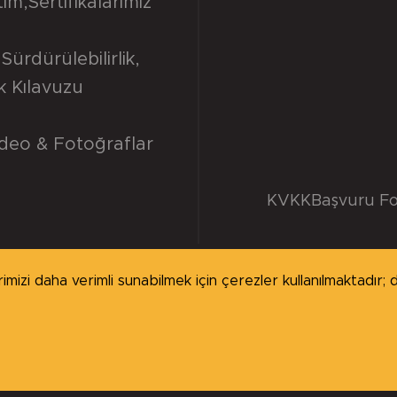
tim
,
Sertifikalarımız
Sürdürülebilirlik
,
ik Kılavuzu
deo & Fotoğraflar
KVKK
Başvuru F
izi daha verimli sunabilmek için çerezler kullanılmaktadır; de
ı saklıdır.