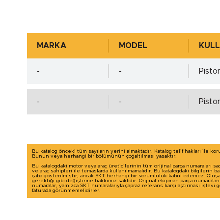
Mil Toleransı - ISO h11 max.
Mil Yüzey Pürüzlülük Değerleri - µm ( DIN 4
MARKA
MODEL
KULL
-
-
Pisto
Yuva Toleransı - ISO H8 min.
-
-
Pisto
Yuva Toleransı - ISO H8 max.
Yuva Yüzey Pürüzlülük Değerleri - µm ( DIN
Bu katalog önceki tüm sayıların yerini almaktadır. Katalog telif hakları ile ko
Bunun veya herhangi bir bölümünün çoğaltılması yasaktır.
Bu katalogdaki motor veya araç üreticilerinin tüm orijinal parça numaraları sa
ve araç sahipleri ile temaslarda kullanılmamalıdır. Bu katalogdaki bilgilerin 
çaba gösterilmiştir, ancak SKT herhangi bir sorumluluk kabul edemez. Oluşab
gerektiği gibi değiştirme hakkımız saklıdır. Orijinal ekipman parça numaralar
numaralar, yalnızca SKT numaralarıyla çapraz referans karşılaştırması işlevi
faturada görünmemelidirler.