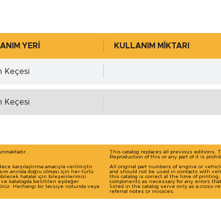
0.00 mm.
768 )
-
ANIM YERİ
KULLANIM MİKTARI
n Keçesi
0.00 mm.
n Keçesi
0.00 mm.
Detaylı incelemek için tıklayınız!
 4768 )
-
runmaktadır.
This catalog replaces all previous editions. 
Reproduction of this or any part of it is prohi
dece karşılaştırma amacıyla verilmiştir
All original part numbers of engine or vehic
basım anında doğru olması için her türlü
and should not be used in contacts with veh
ilecek hatalar için bileşenlerimizi
this catalog is correct at the time of printin
ı ve katalogda belirtilen eşdeğer
components as necessary for any errors tha
 görür. Herhangi bir tavsiye notunda veya
listed in the catalog serve only as a cross
referral notes or invoices.