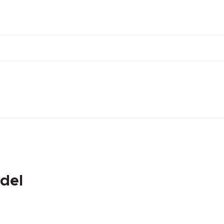
DEĞER
0 °C
0 °C
0
del
0.00 mm.
0.00 mm.