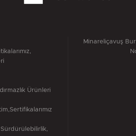
Minareliçavuş Bu
itikalarımız
,
N
ri
dırmazlık Ürünleri
tim
,
Sertifikalarımız
Sürdürülebilirlik
,