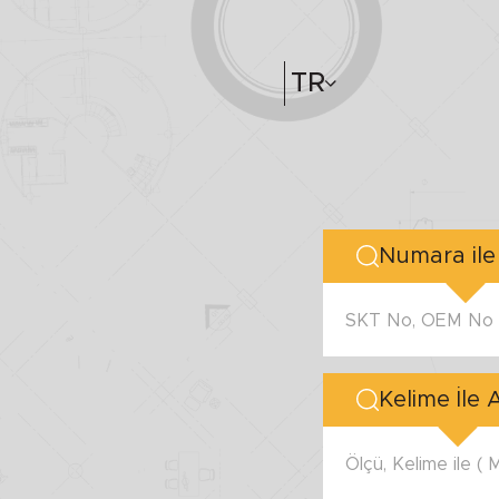
TR
SKT No, OEM No v
Kelime İle
Ölçü, Kelime ile (