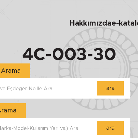
Hakkımızda
e-kata
4C-003-30
Numara ile Arama
ara
e Eşdeğer No İle Ara
 Arama
ara
 Marka-Model-Kullanım Yeri vs.) Ara