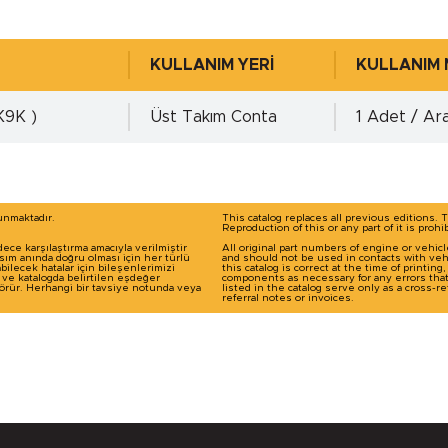
768 )
-
KULLANIM YERİ
KULLANIM 
K9K )
Üst Takım Conta
1 Adet / Ar
0.00 mm.
0.00 mm.
runmaktadır.
This catalog replaces all previous editions. 
Reproduction of this or any part of it is prohi
dece karşılaştırma amacıyla verilmiştir
All original part numbers of engine or vehic
 4768 )
-
basım anında doğru olması için her türlü
and should not be used in contacts with veh
ilecek hatalar için bileşenlerimizi
this catalog is correct at the time of printin
ı ve katalogda belirtilen eşdeğer
components as necessary for any errors tha
 görür. Herhangi bir tavsiye notunda veya
listed in the catalog serve only as a cross
referral notes or invoices.