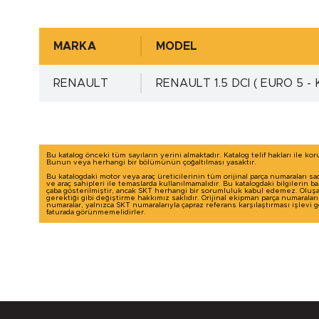
Mil Yüzey Pürüzlülük Değerleri - µm ( DIN 4
MARKA
MODEL
RENAULT
RENAULT 1.5 DCI ( EURO 5 - 
Yuva Toleransı - ISO H8 min.
Yuva Toleransı - ISO H8 max.
Bu katalog önceki tüm sayıların yerini almaktadır. Katalog telif hakları ile ko
Bunun veya herhangi bir bölümünün çoğaltılması yasaktır.
Bu katalogdaki motor veya araç üreticilerinin tüm orijinal parça numaraları sa
Yuva Yüzey Pürüzlülük Değerleri - µm ( DIN
ve araç sahipleri ile temaslarda kullanılmamalıdır. Bu katalogdaki bilgilerin 
çaba gösterilmiştir, ancak SKT herhangi bir sorumluluk kabul edemez. Oluşab
gerektiği gibi değiştirme hakkımız saklıdır. Orijinal ekipman parça numaralar
numaralar, yalnızca SKT numaralarıyla çapraz referans karşılaştırması işlevi
faturada görünmemelidirler.