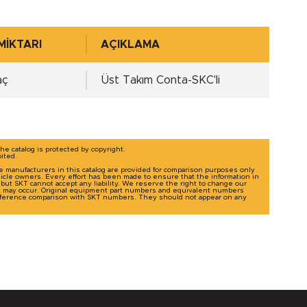
MİKTARI
AÇIKLAMA
aç
Üst Takım Conta-SKC'li
The catalog is protected by copyright.
bited.
le manufacturers in this catalog are provided for comparison purposes only
icle owners. Every effort has been made to ensure that the information in
g, but SKT cannot accept any liability. We reserve the right to change our
t may occur. Original equipment part numbers and equivalent numbers
-reference comparison with SKT numbers. They should not appear on any