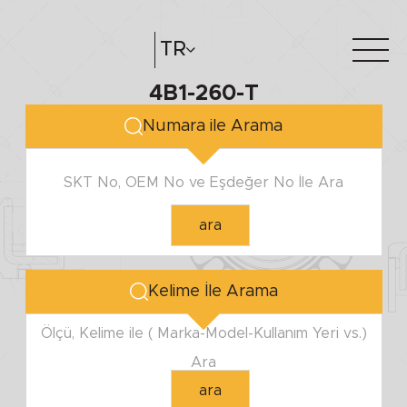
TR
4B1-260-T
Hakkımızda
e-katalog
Numara ile Arama
Katalog Oluştur
Bayilerimiz
SKT No, OEM No ve Eşdeğer No İle Ara
ara
Kelime İle Arama
Ölçü, Kelime ile ( Marka-Model-Kullanım Yeri vs.)
Ara
ara