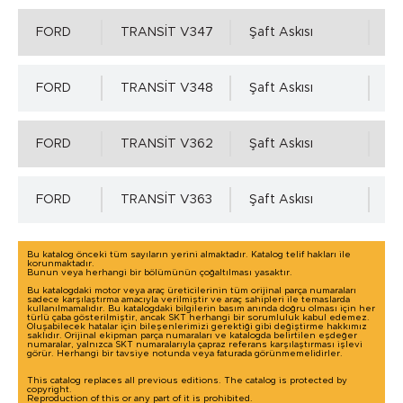
FORD
TRANSİT V347
Şaft Askısı
1 
Mil Toleransı - ISO h11 min.
FORD
TRANSİT V348
Şaft Askısı
1 
0.00 mm.
FORD
TRANSİT V362
Şaft Askısı
1 
Mil Toleransı - ISO h11 max.
Detaylı incelemek için tıklayınız!
FORD
TRANSİT V363
Şaft Askısı
1 
0.00 mm.
Bu katalog önceki tüm sayıların yerini almaktadır. Katalog telif hakları ile
korunmaktadır.
Mil Yüzey Pürüzlülük Değerleri - µm ( DIN 4768 )
Bunun veya herhangi bir bölümünün çoğaltılması yasaktır.
Bu katalogdaki motor veya araç üreticilerinin tüm orijinal parça numaraları
sadece karşılaştırma amacıyla verilmiştir ve araç sahipleri ile temaslarda
kullanılmamalıdır. Bu katalogdaki bilgilerin basım anında doğru olması için her
-
türlü çaba gösterilmiştir, ancak SKT herhangi bir sorumluluk kabul edemez.
Oluşabilecek hatalar için bileşenlerimizi gerektiği gibi değiştirme hakkımız
saklıdır. Orijinal ekipman parça numaraları ve katalogda belirtilen eşdeğer
numaralar, yalnızca SKT numaralarıyla çapraz referans karşılaştırması işlevi
görür. Herhangi bir tavsiye notunda veya faturada görünmemelidirler.
This catalog replaces all previous editions. The catalog is protected by
copyright.
Yuva Toleransı - ISO H8 min.
Reproduction of this or any part of it is prohibited.