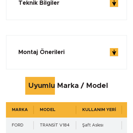
Teknik Bilgiler
ÇALIŞMA ŞARTLARI
Çalışma Sıcaklığı min.
Montaj Önerileri
0 °C
Çalışma Sıcaklığı max.
Uyumlu Marka / Model
0 °C
MARKA
MODEL
KULLANIM YERİ
K
Çalışma Basıncı
FORD
TRANSİT V184
Şaft Askısı
1 
0