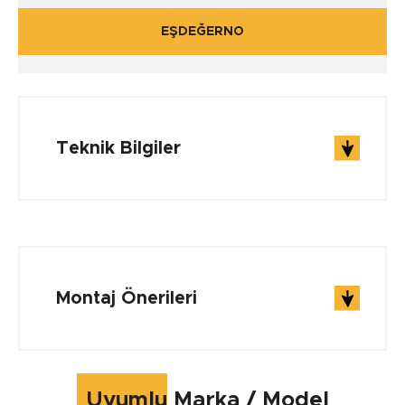
EŞDEĞERNO
Teknik Bilgiler
ÇALIŞMA ŞARTLARI
Çalışma Sıcaklığı min.
Montaj Önerileri
0 °C
Çalışma Sıcaklığı max.
Uyumlu Marka / Model