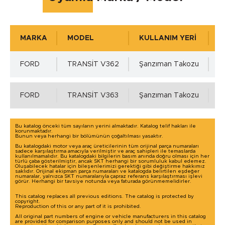
0 °C
MARKA
MODEL
KULLANIM YERİ
K
Çalışma Basıncı
FORD
TRANSİT V362
Şanzıman Takozu
1
0
FORD
TRANSİT V363
Şanzıman Takozu
1
Mil Toleransı - ISO h11 min.
Bu katalog önceki tüm sayıların yerini almaktadır. Katalog telif hakları ile
korunmaktadır.
Bunun veya herhangi bir bölümünün çoğaltılması yasaktır.
0.00 mm.
Bu katalogdaki motor veya araç üreticilerinin tüm orijinal parça numaraları
sadece karşılaştırma amacıyla verilmiştir ve araç sahipleri ile temaslarda
kullanılmamalıdır. Bu katalogdaki bilgilerin basım anında doğru olması için her
türlü çaba gösterilmiştir, ancak SKT herhangi bir sorumluluk kabul edemez.
Oluşabilecek hatalar için bileşenlerimizi gerektiği gibi değiştirme hakkımız
Mil Toleransı - ISO h11 max.
saklıdır. Orijinal ekipman parça numaraları ve katalogda belirtilen eşdeğer
numaralar, yalnızca SKT numaralarıyla çapraz referans karşılaştırması işlevi
Detaylı incelemek için tıklayınız!
görür. Herhangi bir tavsiye notunda veya faturada görünmemelidirler.
0.00 mm.
This catalog replaces all previous editions. The catalog is protected by
copyright.
Reproduction of this or any part of it is prohibited.
All original part numbers of engine or vehicle manufacturers in this catalog
are provided for comparison purposes only and should not be used in