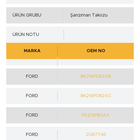
ÜRÜN GRUBU
Şanzıman Takozu
ÜRÜN NOTU
MARKA
OEM NO
FORD
BK216P082AB
FORD
BK216P082AC
FORD
FK2118183AA
FORD
2087746