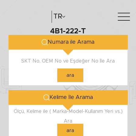
TR
4B1-222-T
Hakkımızda
e-katalog
Numara ile Arama
Katalog Oluştur
Bayilerimiz
SKT No, OEM No ve Eşdeğer No İle Ara
ara
Kelime İle Arama
Ölçü, Kelime ile ( Marka-Model-Kullanım Yeri vs.)
Ara
ara