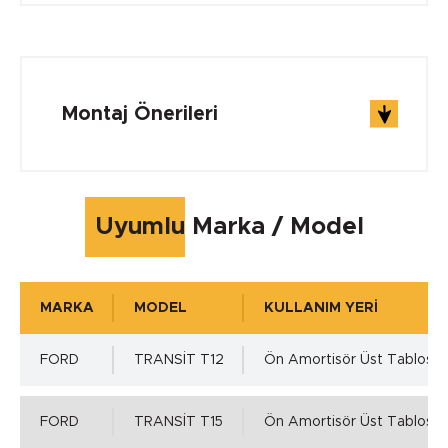
ÇALIŞMA ŞARTLARI
Çalışma Sıcaklığı min.
Montaj Önerileri
0 °C
Çalışma Sıcaklığı max.
Uyumlu Marka / Model
0 °C
MARKA
MODEL
KULLANIM YERİ
Çalışma Basıncı
FORD
TRANSİT T12
Ön Amortisör Üst Tablosu
0
FORD
TRANSİT T15
Ön Amortisör Üst Tablosu