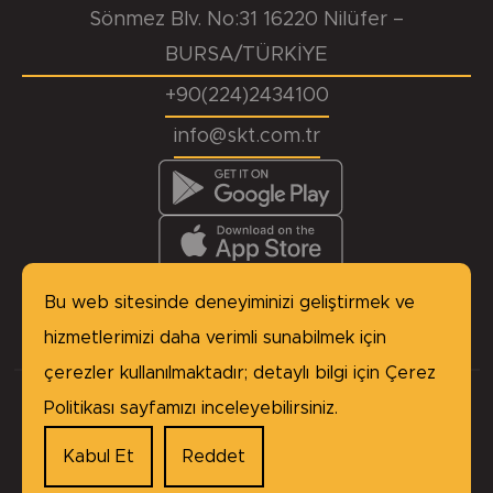
Sönmez Blv. No:31 16220 Nilüfer –
BURSA/TÜRKİYE
+90(224)2434100
info@skt.com.tr
KVKK
Başvuru Formu
Çerez Politikası
Site Haritası
Bu web sitesinde deneyiminizi geliştirmek ve
Gizlilik Politikası
hizmetlerimizi daha verimli sunabilmek için
çerezler kullanılmaktadır; detaylı bilgi için
Çerez
Politikası
sayfamızı inceleyebilirsiniz.
Copyright © 2026 SKT Yağ Keçeleri, tüm hakları
saklıdır.
Kabul Et
Reddet
made by
BABEL