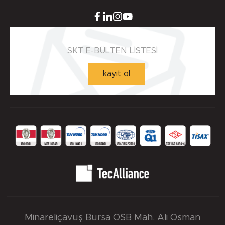
Yuva Toleransı - ISO H8 max.
0.00 mm.
SKT E-BÜLTEN LİSTESİ
kayıt ol
Yuva Yüzey Pürüzlülük Değerleri - µm ( DIN 4768 )
-
Minareliçavuş Bursa OSB Mah. Ali Osman