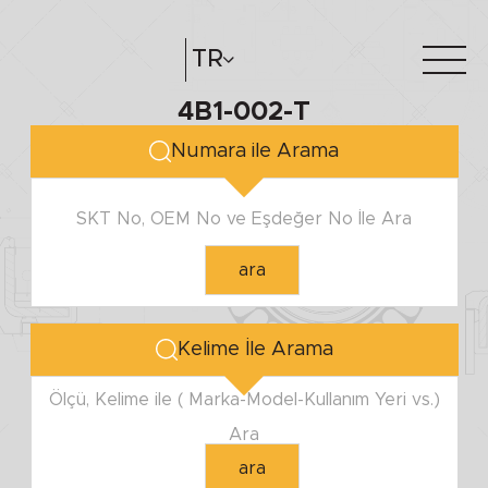
TR
4B1-002-T
Hakkımızda
e-katalog
Numara ile Arama
Katalog Oluştur
Bayilerimiz
SKT No, OEM No ve Eşdeğer No İle Ara
ara
Kelime İle Arama
Ölçü, Kelime ile ( Marka-Model-Kullanım Yeri vs.)
Ara
ara