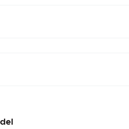
DEĞER
-260 °C
+260 °C
1.00 MPa
del
0.00 mm.