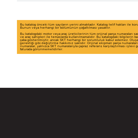
Bu katalog önceki tüm sayıların yerini almaktadır. Katalog telif hakları ile ko
Bunun veya herhangi bir bölümünün çoğaltılması yasaktır.
Bu katalogdaki motor veya araç üreticilerinin tüm orijinal parça numaraları sa
ve araç sahipleri ile temaslarda kullanılmamalıdır. Bu katalogdaki bilgilerin 
çaba gösterilmiştir, ancak SKT herhangi bir sorumluluk kabul edemez. Oluşab
gerektiği gibi değiştirme hakkımız saklıdır. Orijinal ekipman parça numaralar
numaralar, yalnızca SKT numaralarıyla çapraz referans karşılaştırması işlevi
faturada görünmemelidirler.