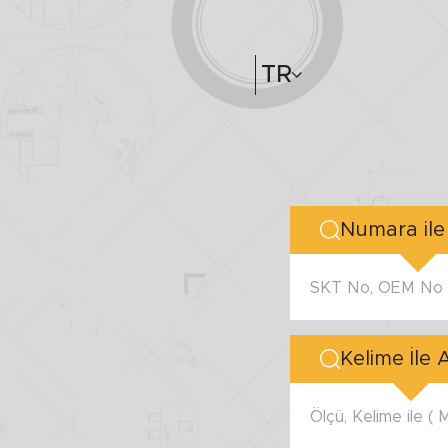
TR
SKT No, OEM No v
Kelime İle
Ölçü, Kelime ile (