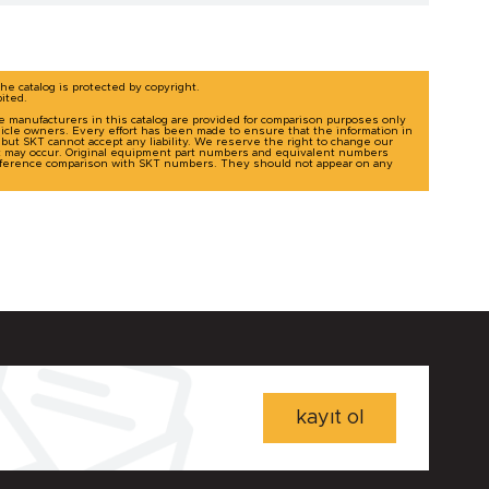
The catalog is protected by copyright.
bited.
le manufacturers in this catalog are provided for comparison purposes only
icle owners. Every effort has been made to ensure that the information in
g, but SKT cannot accept any liability. We reserve the right to change our
t may occur. Original equipment part numbers and equivalent numbers
-reference comparison with SKT numbers. They should not appear on any
kayıt ol