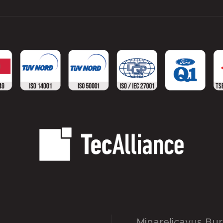
Minareliçavuş Bu