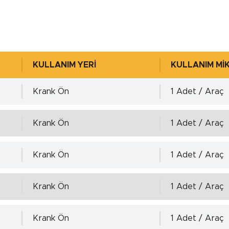
-0.22 mm.
768 )
Ra=0,2÷0,8µm, Rz=1,0÷5,0
KULLANIM YERİ
KULLANIM Mİ
Krank Ön
1 Adet / Araç
0.00 mm.
Krank Ön
1 Adet / Araç
0.054 mm.
ayınız!
Detayl
Krank Ön
1 Adet / Araç
 4768 )
Ra=1,6÷6,3µm, Rz=10÷20µ
Krank Ön
1 Adet / Araç
Krank Ön
1 Adet / Araç