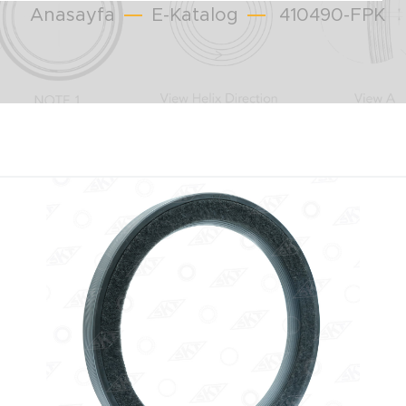
Anasayfa
E-Katalog
410490-FPK