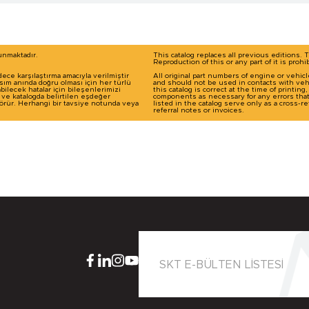
runmaktadır.
This catalog replaces all previous editions. 
Reproduction of this or any part of it is prohi
dece karşılaştırma amacıyla verilmiştir
All original part numbers of engine or vehic
basım anında doğru olması için her türlü
and should not be used in contacts with veh
ilecek hatalar için bileşenlerimizi
this catalog is correct at the time of printin
ı ve katalogda belirtilen eşdeğer
components as necessary for any errors tha
 görür. Herhangi bir tavsiye notunda veya
listed in the catalog serve only as a cross
referral notes or invoices.
SKT E-BÜLTEN LİSTESİ