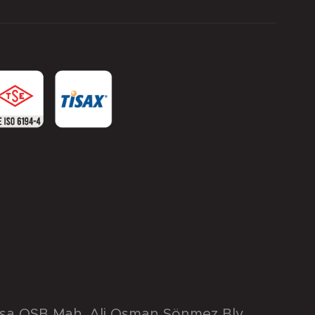
rsa OSB Mah. Ali Osman Sönmez Blv.