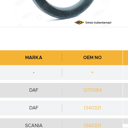
MARKA
OEM NO
-
+
DAF
1275084
DAF
1340321
SCANIA
1340321