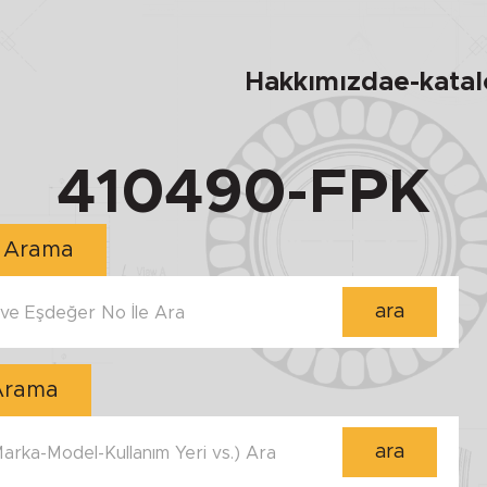
Hakkımızda
e-kata
410490-FPK
Numara ile Arama
ara
e Eşdeğer No İle Ara
 Arama
ara
 Marka-Model-Kullanım Yeri vs.) Ara