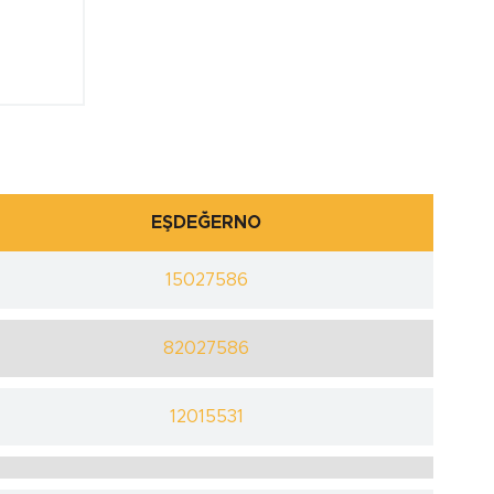
EŞDEĞERNO
15027586
82027586
12015531