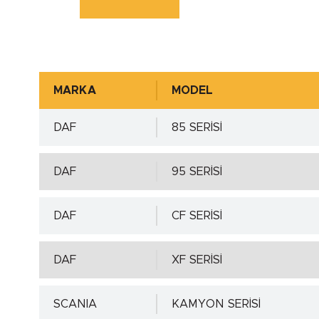
Mil Toleransı - ISO h11 max.
Mil Yüzey Pürüzlülük Değerleri - µm ( DIN 4
MARKA
MODEL
DAF
85 SERİSİ
Yuva Toleransı - ISO H8 min.
DAF
95 SERİSİ
Yuva Toleransı - ISO H8 max.
Detaylı incelemek için tıkl
DAF
CF SERİSİ
Yuva Yüzey Pürüzlülük Değerleri - µm ( DIN
DAF
XF SERİSİ
SCANIA
KAMYON SERİSİ