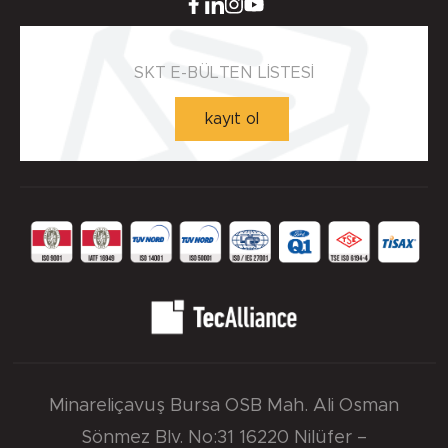
SKT E-BÜLTEN LİSTESİ
kayıt ol
Minareliçavuş Bursa OSB Mah. Ali Osman
Sönmez Blv. No:31 16220 Nilüfer –