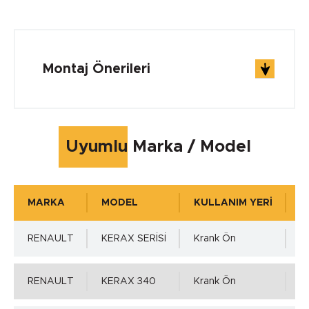
ÇALIŞMA ŞARTLARI
Çalışma Sıcaklığı min.
Montaj Önerileri
-260 °C
Çalışma Sıcaklığı max.
Uyumlu Marka / Model
+260 °C
MARKA
MODEL
KULLANIM YERİ
K
Çalışma Basıncı
RENAULT
KERAX SERİSİ
Krank Ön
1
1.00 MPa
RENAULT
KERAX 340
Krank Ön
1
Mil Toleransı - ISO h11 min.