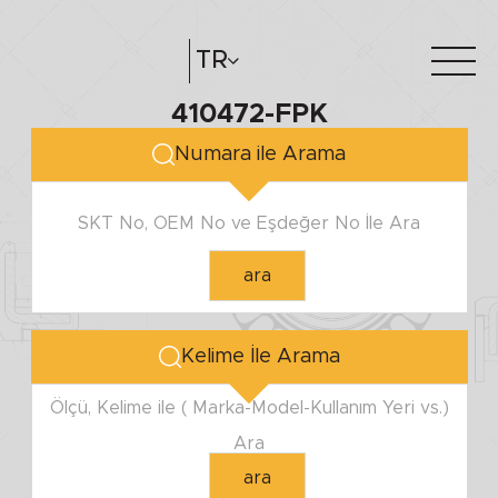
TR
410472-FPK
Hakkımızda
e-katalog
Numara ile Arama
Katalog Oluştur
Bayilerimiz
SKT No, OEM No ve Eşdeğer No İle Ara
ara
Kelime İle Arama
Ölçü, Kelime ile ( Marka-Model-Kullanım Yeri vs.)
Ara
ara