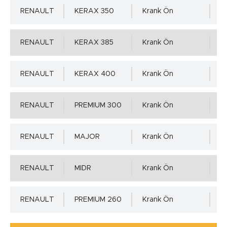
RENAULT
KERAX 350
Krank Ön
1
0.00 mm.
RENAULT
KERAX 385
Krank Ön
1
Mil Toleransı - ISO h11 max.
Detaylı incelemek için tıklayınız!
RENAULT
KERAX 400
Krank Ön
1
-0.22 mm.
RENAULT
PREMIUM 300
Krank Ön
1
Mil Yüzey Pürüzlülük Değerleri - µm ( DIN 4768 )
RENAULT
MAJOR
Krank Ön
1
Ra=0,2÷0,8µm, Rz=1,0÷5,0µm, Rmax=6,3µm
RENAULT
MIDR
Krank Ön
1
Yuva Toleransı - ISO H8 min.
RENAULT
PREMIUM 260
Krank Ön
1
0.00 mm.