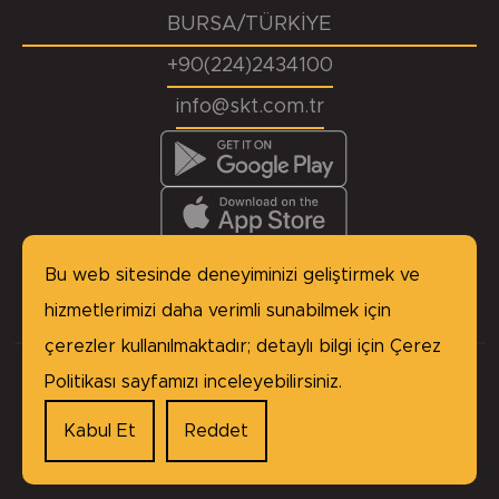
BURSA/TÜRKİYE
+90(224)2434100
info@skt.com.tr
KVKK
Başvuru Formu
Çerez Politikası
Site Haritası
Bu web sitesinde deneyiminizi geliştirmek ve
Gizlilik Politikası
hizmetlerimizi daha verimli sunabilmek için
çerezler kullanılmaktadır; detaylı bilgi için
Çerez
Politikası
sayfamızı inceleyebilirsiniz.
Copyright © 2026 SKT Yağ Keçeleri, tüm hakları
saklıdır.
Kabul Et
Reddet
made by
BABEL