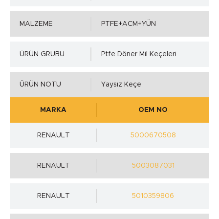
MALZEME
PTFE+ACM+YÜN
ÜRÜN GRUBU
Ptfe Döner Mil Keçeleri
ÜRÜN NOTU
Yaysız Keçe
MARKA
OEM NO
RENAULT
5000670508
RENAULT
5003087031
RENAULT
5010359806