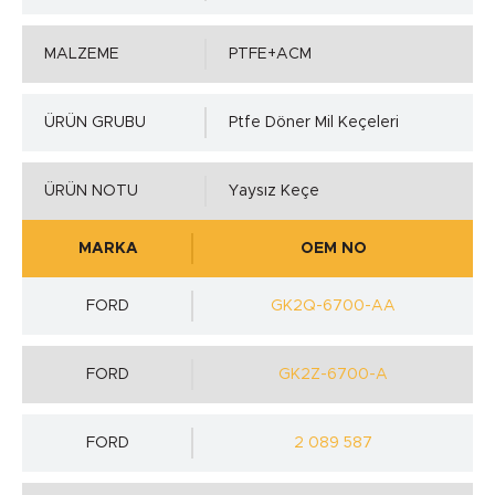
MALZEME
PTFE+ACM
ÜRÜN GRUBU
Ptfe Döner Mil Keçeleri
ÜRÜN NOTU
Yaysız Keçe
MARKA
OEM NO
FORD
GK2Q-6700-AA
FORD
GK2Z-6700-A
FORD
2 089 587