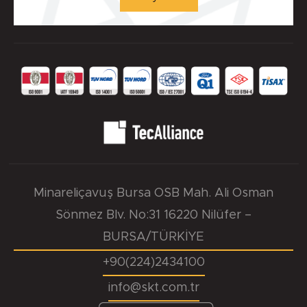
Minareliçavuş Bursa OSB Mah. Ali Osman
Sönmez Blv. No:31 16220 Nilüfer –
BURSA/TÜRKİYE
+90(224)2434100
info@skt.com.tr