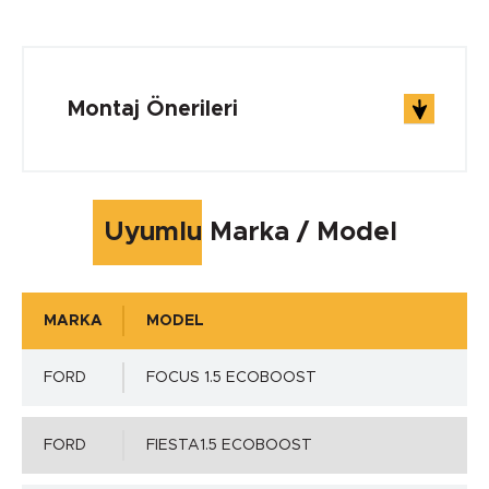
ÇALIŞMA ŞARTLARI
Çalışma Sıcaklığı min.
Montaj Önerileri
-260 °C
Çalışma Sıcaklığı max.
Uyumlu Marka / Model
+260 °C
MARKA
MODEL
Çalışma Basıncı
FORD
FOCUS 1.5 ECOBOOST
=> 1.00 MPa
FORD
FIESTA1.5 ECOBOOST
Mil Toleransı - ISO h11 min.