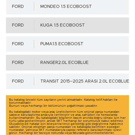
FORD
MONDEO 1.5 ECOBOOST
0.00 mm.
FORD
KUGA 1.5 ECOBOOST
Mil Toleransı - ISO h11 max.
Detaylı incelemek için tıklayınız!
FORD
PUMA1.5 ECOBOOST
-0.16 mm.
FORD
RANGER2.0L ECOBLUE
Mil Yüzey Pürüzlülük Değerleri - µm ( DIN 4768 )
FORD
TRANSIT 2015–2025 ARASI 2.0L ECOBLUE
Ra=0,2÷0,8µm, Rz=1,0÷5,0µm, Rmax=6,3µm
Bu katalog önceki tüm sayıların yerini almaktadır. Katalog telif hakları ile
korunmaktadır.
Bunun veya herhangi bir bölümünün çoğaltılması yasaktır.
Yuva Toleransı - ISO H8 min.
Bu katalogdaki motor veya araç üreticilerinin tüm orijinal parça numaraları
sadece karşılaştırma amacıyla verilmiştir ve araç sahipleri ile temaslarda
kullanılmamalıdır. Bu katalogdaki bilgilerin basım anında doğru olması için her
türlü çaba gösterilmiştir, ancak SKT herhangi bir sorumluluk kabul edemez.
Oluşabilecek hatalar için bileşenlerimizi gerektiği gibi değiştirme hakkımız
0.00 mm.
saklıdır. Orijinal ekipman parça numaraları ve katalogda belirtilen eşdeğer
numaralar, yalnızca SKT numaralarıyla çapraz referans karşılaştırması işlevi
görür. Herhangi bir tavsiye notunda veya faturada görünmemelidirler.