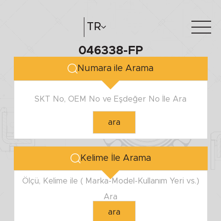
TR
046338-FP
Hakkımızda
e-katalog
Numara ile Arama
Katalog Oluştur
Bayilerimiz
SKT No, OEM No ve Eşdeğer No İle Ara
ara
Kelime İle Arama
Ölçü, Kelime ile ( Marka-Model-Kullanım Yeri vs.)
Ara
ara