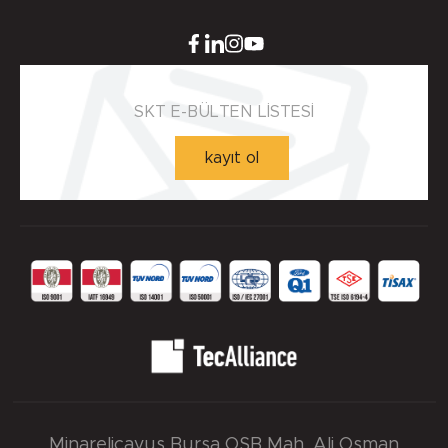
SKT E-BÜLTEN LİSTESİ
kayıt ol
Minareliçavuş Bursa OSB Mah. Ali Osman