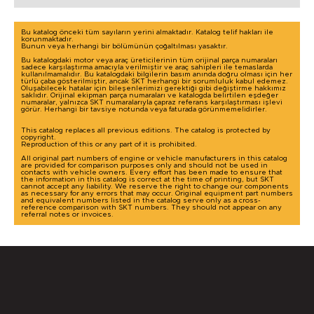
Bu katalog önceki tüm sayıların yerini almaktadır. Katalog telif hakları ile
korunmaktadır.
Bunun veya herhangi bir bölümünün çoğaltılması yasaktır.
Bu katalogdaki motor veya araç üreticilerinin tüm orijinal parça numaraları
sadece karşılaştırma amacıyla verilmiştir ve araç sahipleri ile temaslarda
kullanılmamalıdır. Bu katalogdaki bilgilerin basım anında doğru olması için her
türlü çaba gösterilmiştir, ancak SKT herhangi bir sorumluluk kabul edemez.
Oluşabilecek hatalar için bileşenlerimizi gerektiği gibi değiştirme hakkımız
saklıdır. Orijinal ekipman parça numaraları ve katalogda belirtilen eşdeğer
numaralar, yalnızca SKT numaralarıyla çapraz referans karşılaştırması işlevi
görür. Herhangi bir tavsiye notunda veya faturada görünmemelidirler.
This catalog replaces all previous editions. The catalog is protected by
copyright.
Reproduction of this or any part of it is prohibited.
All original part numbers of engine or vehicle manufacturers in this catalog
are provided for comparison purposes only and should not be used in
contacts with vehicle owners. Every effort has been made to ensure that
the information in this catalog is correct at the time of printing, but SKT
cannot accept any liability. We reserve the right to change our components
as necessary for any errors that may occur. Original equipment part numbers
and equivalent numbers listed in the catalog serve only as a cross-
reference comparison with SKT numbers. They should not appear on any
referral notes or invoices.