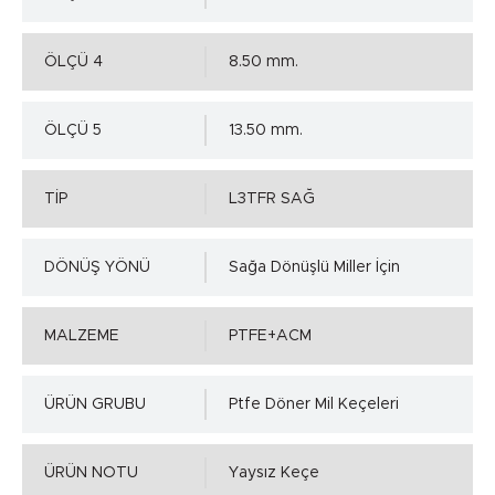
ÖLÇÜ 4
8.50 mm.
ÖLÇÜ 5
13.50 mm.
TİP
L3TFR SAĞ
DÖNÜŞ YÖNÜ
Sağa Dönüşlü Miller İçin
MALZEME
PTFE+ACM
ÜRÜN GRUBU
Ptfe Döner Mil Keçeleri
ÜRÜN NOTU
Yaysız Keçe