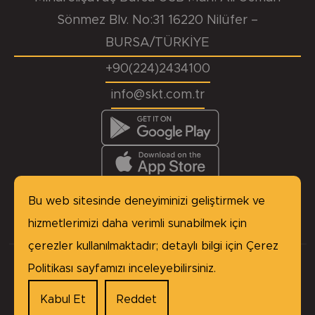
Sönmez Blv. No:31 16220 Nilüfer –
BURSA/TÜRKİYE
+90(224)2434100
info@skt.com.tr
KVKK
Başvuru Formu
Çerez Politikası
Site Haritası
Bu web sitesinde deneyiminizi geliştirmek ve
Gizlilik Politikası
hizmetlerimizi daha verimli sunabilmek için
çerezler kullanılmaktadır; detaylı bilgi için
Çerez
Politikası
sayfamızı inceleyebilirsiniz.
Copyright © 2026 SKT Yağ Keçeleri, tüm hakları
saklıdır.
Kabul Et
Reddet