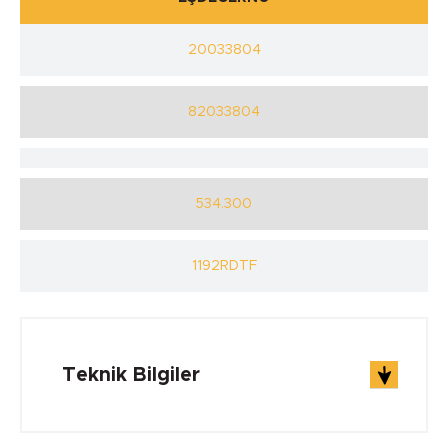
20033804
82033804
534.300
1192RDTF
Teknik Bilgiler