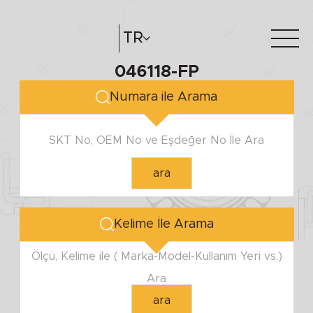
TR
046118-FP
Hakkımızda
e-katalog
Numara ile Arama
Katalog Oluştur
Bayilerimiz
SKT No, OEM No ve Eşdeğer No İle Ara
ara
Kelime İle Arama
Ölçü, Kelime ile ( Marka-Model-Kullanım Yeri vs.)
Ara
ara