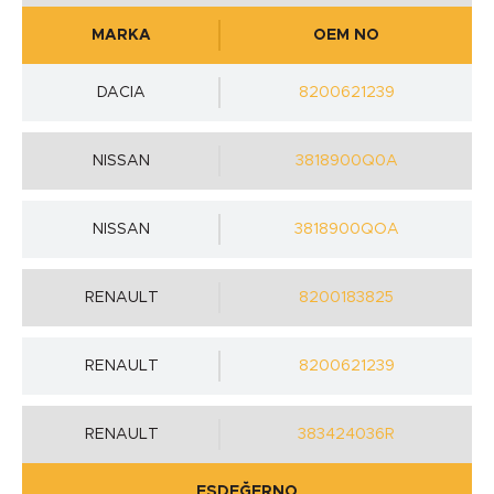
MARKA
OEM NO
DACIA
8200621239
NISSAN
3818900Q0A
NISSAN
3818900QOA
RENAULT
8200183825
RENAULT
8200621239
RENAULT
383424036R
EŞDEĞERNO