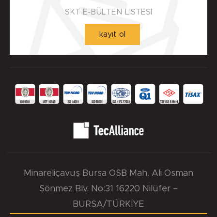
Yuva Yüzey Pürüzlülük Değerleri - µm ( DIN 4768 )
SKT E-BÜLTEN LİSTESİ
Detaylı incelemek için tıklayınız!
kayıt ol
Ra=1,6÷6,3µm, Rz=10÷20µm, Rmax=25µm
Minareliçavuş Bursa OSB Mah. Ali Osman
Sönmez Blv. No:31 16220 Nilüfer –
BURSA/TÜRKİYE