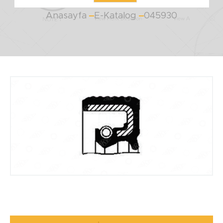
Anasayfa
E-Katalog
045930