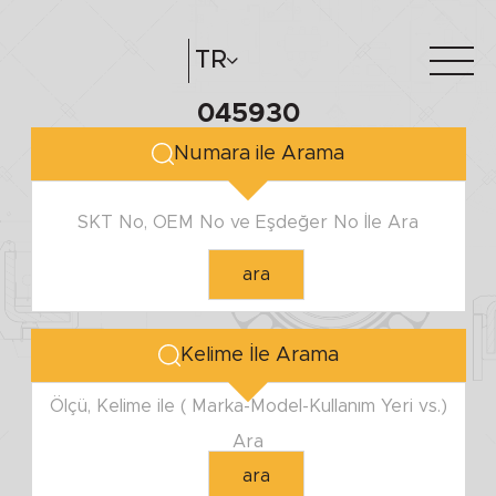
TR
045930
Hakkımızda
e-katalog
Numara ile Arama
Katalog Oluştur
Bayilerimiz
SKT No, OEM No ve Eşdeğer No İle Ara
ara
Kelime İle Arama
Ölçü, Kelime ile ( Marka-Model-Kullanım Yeri vs.)
Ara
ara