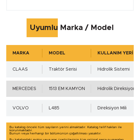
Çalışma Sıcaklığı max.
Uyumlu Marka / Model
+105 °C
MARKA
MODEL
KULLANIM YERİ
Çalışma Basıncı
CLAAS
Traktör Serisi
Hidrolik Sistemi
5.00 MPa
MERCEDES
1513 EM KAMYON
Hidrolik Direksiyon 
Mil Toleransı - ISO h11 min.
VOLVO
L485
Direksiyon Mili
0.00 mm.
Bu katalog önceki tüm sayıların yerini almaktadır. Katalog telif hakları ile
korunmaktadır.
Bunun veya herhangi bir bölümünün çoğaltılması yasaktır.
Mil Toleransı - ISO h11 max.
Bu katalogdaki motor veya araç üreticilerinin tüm orijinal parça numaraları