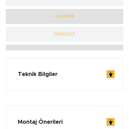
01031633
01002207
Teknik Bilgiler
ÇALIŞMA ŞARTLARI
Çalışma Sıcaklığı min.
Montaj Önerileri
-40 °C