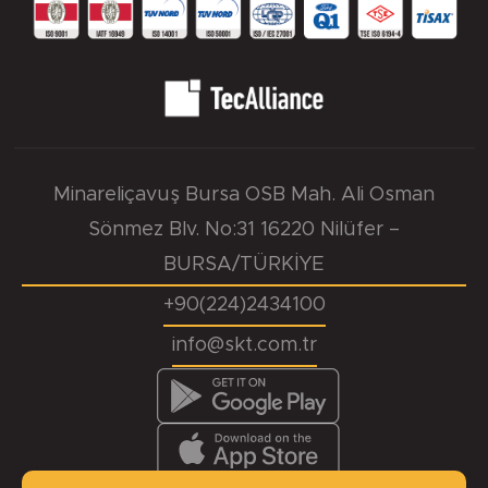
Ra=1,6÷6,3µm, Rz=10÷20µm, Rmax=25µm
Minareliçavuş Bursa OSB Mah. Ali Osman
Sönmez Blv. No:31 16220 Nilüfer –
BURSA/TÜRKİYE
+90(224)2434100
info@skt.com.tr