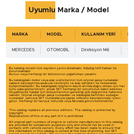
Çalışma Sıcaklığı max.
Uyumlu Marka / Model
+105 °C
MARKA
MODEL
KULLANIM YERİ
KU
Çalışma Basıncı
MERCEDES
OTOMOBİL
Direksiyon Mili
1 A
0
Bu katalog önceki tüm sayıların yerini almaktadır. Katalog telif hakları ile
korunmaktadır.
Bunun veya herhangi bir bölümünün çoğaltılması yasaktır.
Mil Toleransı - ISO h11 min.
Bu katalogdaki motor veya araç üreticilerinin tüm orijinal parça numaraları
sadece karşılaştırma amacıyla verilmiştir ve araç sahipleri ile temaslarda
kullanılmamalıdır. Bu katalogdaki bilgilerin basım anında doğru olması için her
türlü çaba gösterilmiştir, ancak SKT herhangi bir sorumluluk kabul edemez.
Oluşabilecek hatalar için bileşenlerimizi gerektiği gibi değiştirme hakkımız
0.00 mm.
saklıdır. Orijinal ekipman parça numaraları ve katalogda belirtilen eşdeğer
numaralar, yalnızca SKT numaralarıyla çapraz referans karşılaştırması işlevi
görür. Herhangi bir tavsiye notunda veya faturada görünmemelidirler.
This catalog replaces all previous editions. The catalog is protected by
Mil Toleransı - ISO h11 max.
copyright.
Reproduction of this or any part of it is prohibited.
Detaylı incelemek için tıklayınız!
All original part numbers of engine or vehicle manufacturers in this catalog
are provided for comparison purposes only and should not be used in
-0.16 mm.
contacts with vehicle owners. Every effort has been made to ensure that
the information in this catalog is correct at the time of printing, but SKT