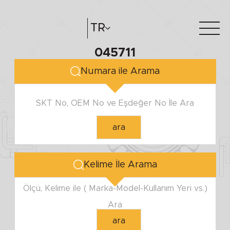
TR
045711
Hakkımızda
e-katalog
Numara ile Arama
Katalog Oluştur
Bayilerimiz
SKT No, OEM No ve Eşdeğer No İle Ara
ara
Kelime İle Arama
Ölçü, Kelime ile ( Marka-Model-Kullanım Yeri vs.)
Ara
ara