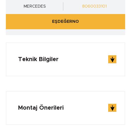
MERCEDES
8060033101
EŞDEĞERNO
Teknik Bilgiler
ÇALIŞMA ŞARTLARI
Çalışma Sıcaklığı min.
Montaj Önerileri
-40 °C