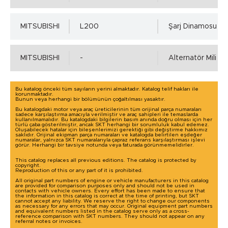
Mil Yüzey Pürüzlülük Değerleri - µm ( DIN 4768 )
MITSUBISHI
L200
Şarj Dinamosu
Ra=0,2÷0,8µm, Rz=1,0÷5,0µm, Rmax=6,3µm
MITSUBISHI
-
Alternatör Mili
Yuva Toleransı - ISO H8 min.
Bu katalog önceki tüm sayıların yerini almaktadır. Katalog telif hakları ile
korunmaktadır.
Bunun veya herhangi bir bölümünün çoğaltılması yasaktır.
0.00 mm.
Bu katalogdaki motor veya araç üreticilerinin tüm orijinal parça numaraları
sadece karşılaştırma amacıyla verilmiştir ve araç sahipleri ile temaslarda
kullanılmamalıdır. Bu katalogdaki bilgilerin basım anında doğru olması için her
türlü çaba gösterilmiştir, ancak SKT herhangi bir sorumluluk kabul edemez.
Oluşabilecek hatalar için bileşenlerimizi gerektiği gibi değiştirme hakkımız
Yuva Toleransı - ISO H8 max.
saklıdır. Orijinal ekipman parça numaraları ve katalogda belirtilen eşdeğer
numaralar, yalnızca SKT numaralarıyla çapraz referans karşılaştırması işlevi
görür. Herhangi bir tavsiye notunda veya faturada görünmemelidirler.
0.039 mm.
This catalog replaces all previous editions. The catalog is protected by
copyright.
Reproduction of this or any part of it is prohibited.
All original part numbers of engine or vehicle manufacturers in this catalog
are provided for comparison purposes only and should not be used in
Yuva Yüzey Pürüzlülük Değerleri - µm ( DIN 4768 )
contacts with vehicle owners. Every effort has been made to ensure that
the information in this catalog is correct at the time of printing, but SKT
Detaylı incelemek için tıklayınız!
cannot accept any liability. We reserve the right to change our components
as necessary for any errors that may occur. Original equipment part numbers
and equivalent numbers listed in the catalog serve only as a cross-
Ra=1,6÷6,3µm, Rz=10÷20µm, Rmax=25µm
reference comparison with SKT numbers. They should not appear on any
referral notes or invoices.