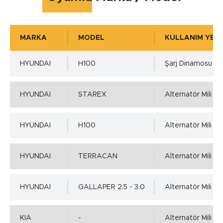
+105 °C
MARKA
MODEL
KULLANIM YERİ
Çalışma Basıncı
HYUNDAI
H100
Şarj Dinamosu
0.05 MPa
HYUNDAI
STAREX
Alternatör Mili
Mil Toleransı - ISO h11 min.
HYUNDAI
H100
Alternatör Mili
0.00 mm.
HYUNDAI
TERRACAN
Alternatör Mili
Mil Toleransı - ISO h11 max.
Detaylı incelemek için tıklayınız!
HYUNDAI
GALLAPER 2.5 - 3.0
Alternatör Mili
-0.11 mm.
KIA
-
Alternatör Mili