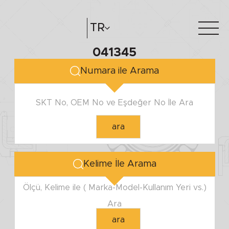
TR
041345
Hakkımızda
e-katalog
Numara ile Arama
Katalog Oluştur
Bayilerimiz
SKT No, OEM No ve Eşdeğer No İle Ara
ara
Kelime İle Arama
Ölçü, Kelime ile ( Marka-Model-Kullanım Yeri vs.)
Ara
ara