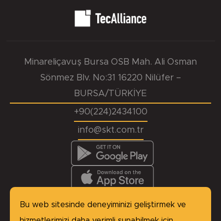
Minareliçavuş Bursa OSB Mah. Ali Osman
Sönmez Blv. No:31 16220 Nilüfer –
BURSA/TÜRKİYE
+90(224)2434100
info@skt.com.tr
KVKK
Başvuru Formu
Çerez Politikası
Site Haritası
Bu web sitesinde deneyiminizi geliştirmek ve
Gizlilik Politikası
hizmetlerimizi daha verimli sunabilmek için