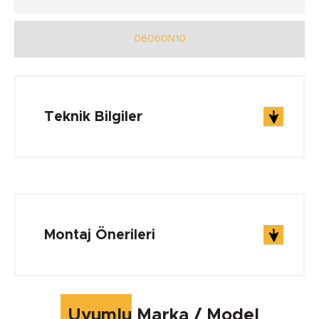
06060N10
Teknik Bilgiler
ÇALIŞMA ŞARTLARI
Çalışma Sıcaklığı min.
Montaj Önerileri
-40 °C
Çalışma Sıcaklığı max.
Uyumlu Marka / Model