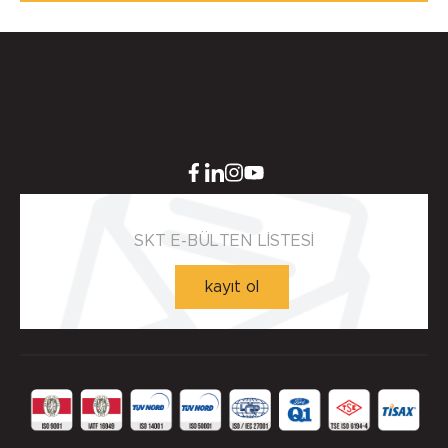
SKT E-BÜLTEN LİSTESİ
kayıt ol