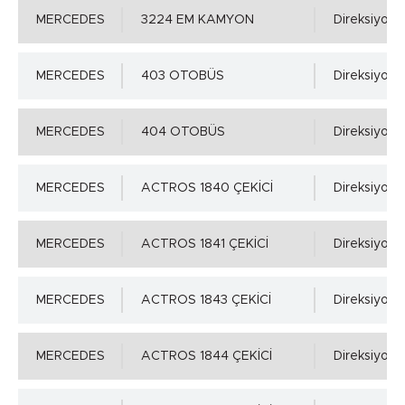
MERCEDES
3224 EM KAMYON
Direksiyon M
Mil Yüzey Pürüzlülük Değerleri - µm ( DIN 4768 )
MERCEDES
403 OTOBÜS
Direksiyon M
Ra=0,2÷0,8µm, Rz=1,0÷5,0µm, Rmax=6,3µm
MERCEDES
404 OTOBÜS
Direksiyon M
Yuva Toleransı - ISO H8 min.
MERCEDES
ACTROS 1840 ÇEKİCİ
Direksiyon M
0.00 mm.
MERCEDES
ACTROS 1841 ÇEKİCİ
Direksiyon M
Yuva Toleransı - ISO H8 max.
MERCEDES
ACTROS 1843 ÇEKİCİ
Direksiyon M
0.039 mm.
MERCEDES
ACTROS 1844 ÇEKİCİ
Direksiyon M
Yuva Yüzey Pürüzlülük Değerleri - µm ( DIN 4768 )
Detaylı incelemek için tıklayınız!