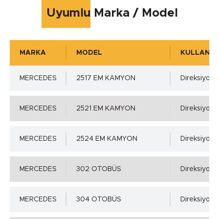
Uyumlu Marka / Model
+105 °C
MARKA
MODEL
KULLANIM 
Çalışma Basıncı
MERCEDES
2517 EM KAMYON
Direksiyon M
5.00 MPa
MERCEDES
2521 EM KAMYON
Direksiyon M
Mil Toleransı - ISO h11 min.
MERCEDES
2524 EM KAMYON
Direksiyon M
0.00 mm.
MERCEDES
302 OTOBÜS
Direksiyon M
Mil Toleransı - ISO h11 max.
Detaylı incelemek için tıklayınız!
MERCEDES
304 OTOBÜS
Direksiyon M
-0.13 mm.