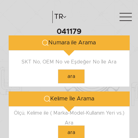
TR
041179
Hakkımızda
e-katalog
Numara ile Arama
Katalog Oluştur
Bayilerimiz
SKT No, OEM No ve Eşdeğer No İle Ara
ara
Kelime İle Arama
Ölçü, Kelime ile ( Marka-Model-Kullanım Yeri vs.)
Ara
ara