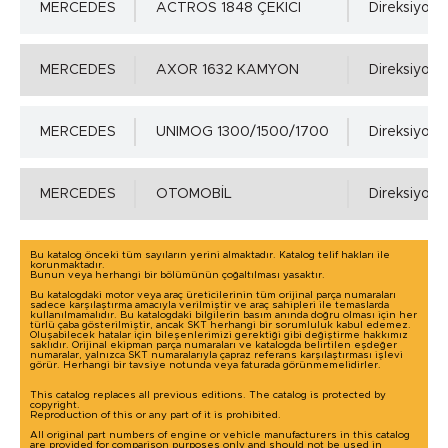
MERCEDES
ACTROS 1848 ÇEKİCİ
Direksiyon M
Ra=1,6÷6,3µm, Rz=10÷20µm, Rmax=25µm
MERCEDES
AXOR 1632 KAMYON
Direksiyon M
MERCEDES
UNIMOG 1300/1500/1700
Direksiyon M
MERCEDES
OTOMOBİL
Direksiyon 
Bu katalog önceki tüm sayıların yerini almaktadır. Katalog telif hakları ile
korunmaktadır.
Bunun veya herhangi bir bölümünün çoğaltılması yasaktır.
Bu katalogdaki motor veya araç üreticilerinin tüm orijinal parça numaraları
sadece karşılaştırma amacıyla verilmiştir ve araç sahipleri ile temaslarda
kullanılmamalıdır. Bu katalogdaki bilgilerin basım anında doğru olması için her
türlü çaba gösterilmiştir, ancak SKT herhangi bir sorumluluk kabul edemez.
Oluşabilecek hatalar için bileşenlerimizi gerektiği gibi değiştirme hakkımız
saklıdır. Orijinal ekipman parça numaraları ve katalogda belirtilen eşdeğer
numaralar, yalnızca SKT numaralarıyla çapraz referans karşılaştırması işlevi
görür. Herhangi bir tavsiye notunda veya faturada görünmemelidirler.
This catalog replaces all previous editions. The catalog is protected by
copyright.
Reproduction of this or any part of it is prohibited.
All original part numbers of engine or vehicle manufacturers in this catalog
are provided for comparison purposes only and should not be used in