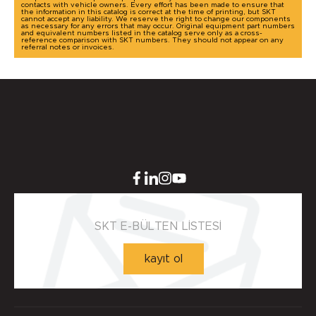
contacts with vehicle owners. Every effort has been made to ensure that
the information in this catalog is correct at the time of printing, but SKT
cannot accept any liability. We reserve the right to change our components
as necessary for any errors that may occur. Original equipment part numbers
and equivalent numbers listed in the catalog serve only as a cross-
reference comparison with SKT numbers. They should not appear on any
referral notes or invoices.
SKT E-BÜLTEN LİSTESİ
kayıt ol