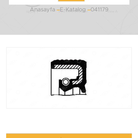
Anasayfa
E-Katalog
041179