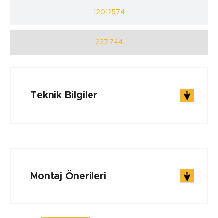
12012574
237.744
Teknik Bilgiler
ÇALIŞMA ŞARTLARI
Çalışma Sıcaklığı min.
Montaj Önerileri
-40 °C
Çalışma Sıcaklığı max.