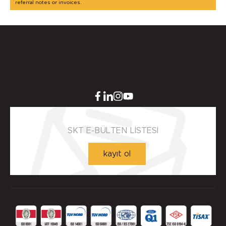
referral notes or invoices.
SKT E-BÜLTEN LİSTESİ
kayıt ol