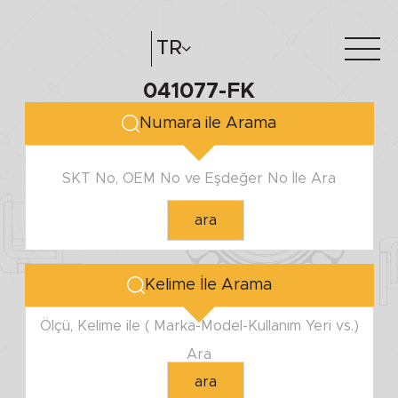
TR
041077-FK
Hakkımızda
e-katalog
Numara ile Arama
Katalog Oluştur
Bayilerimiz
SKT No, OEM No ve Eşdeğer No İle Ara
ara
Kelime İle Arama
Ölçü, Kelime ile ( Marka-Model-Kullanım Yeri vs.)
Ara
ara