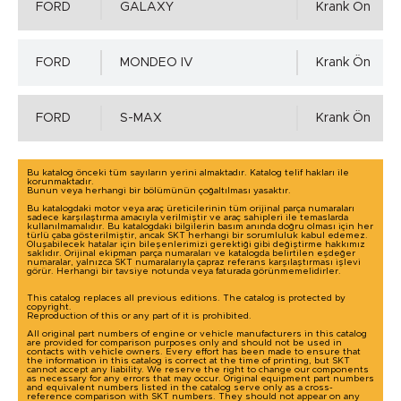
FORD
GALAXY
Krank Ön
Yuva Toleransı - ISO H8 min.
FORD
MONDEO IV
Krank Ön
0.00 mm.
FORD
S-MAX
Krank Ön
Yuva Toleransı - ISO H8 max.
Bu katalog önceki tüm sayıların yerini almaktadır. Katalog telif hakları ile
korunmaktadır.
0.039 mm.
Bunun veya herhangi bir bölümünün çoğaltılması yasaktır.
Bu katalogdaki motor veya araç üreticilerinin tüm orijinal parça numaraları
sadece karşılaştırma amacıyla verilmiştir ve araç sahipleri ile temaslarda
kullanılmamalıdır. Bu katalogdaki bilgilerin basım anında doğru olması için her
türlü çaba gösterilmiştir, ancak SKT herhangi bir sorumluluk kabul edemez.
Yuva Yüzey Pürüzlülük Değerleri - µm ( DIN 4768 )
Oluşabilecek hatalar için bileşenlerimizi gerektiği gibi değiştirme hakkımız
saklıdır. Orijinal ekipman parça numaraları ve katalogda belirtilen eşdeğer
Detaylı incelemek için tıklayınız!
numaralar, yalnızca SKT numaralarıyla çapraz referans karşılaştırması işlevi
görür. Herhangi bir tavsiye notunda veya faturada görünmemelidirler.
Ra=1,6÷6,3µm, Rz=10÷20µm, Rmax=25µm
This catalog replaces all previous editions. The catalog is protected by
copyright.
Reproduction of this or any part of it is prohibited.
All original part numbers of engine or vehicle manufacturers in this catalog
are provided for comparison purposes only and should not be used in
contacts with vehicle owners. Every effort has been made to ensure that
the information in this catalog is correct at the time of printing, but SKT
cannot accept any liability. We reserve the right to change our components
as necessary for any errors that may occur. Original equipment part numbers
and equivalent numbers listed in the catalog serve only as a cross-
reference comparison with SKT numbers. They should not appear on any