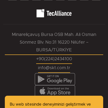
Minareliçavuş Bursa OSB Mah. Ali Osman
Sönmez Blv. No:31 16220 Nilüfer –
BURSA/TÜRKİYE
+90(224)2434100
info@skt.com.tr
KVKK
Başvuru Formu
Çerez Politikası
Site Haritası
Bu web sitesinde deneyiminizi geliştirmek ve