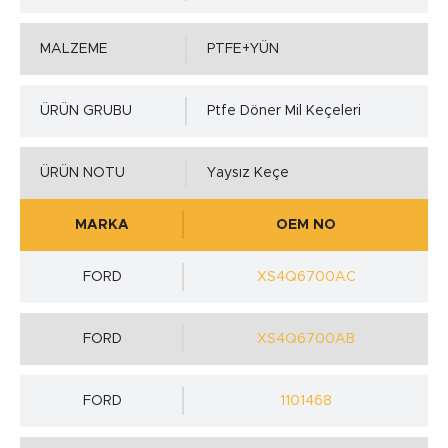
MALZEME
PTFE+YÜN
ÜRÜN GRUBU
Ptfe Döner Mil Keçeleri
ÜRÜN NOTU
Yaysız Keçe
MARKA
OEM NO
FORD
XS4Q6700AC
FORD
XS4Q6700AB
FORD
1101468