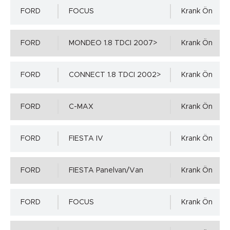
FORD
FOCUS
Krank Ön
=> 1.00 MPa
FORD
MONDEO 1.8 TDCI 2007>
Krank Ön
Mil Toleransı - ISO h11 min.
FORD
CONNECT 1.8 TDCI 2002>
Krank Ön
0.00 mm.
FORD
C-MAX
Krank Ön
Mil Toleransı - ISO h11 max.
Detaylı incelemek için tıklayınız!
FORD
FIESTA IV
Krank Ön
-0.13 mm.
FORD
FIESTA Panelvan/Van
Krank Ön
Mil Yüzey Pürüzlülük Değerleri - µm ( DIN 4768 )
FORD
FOCUS
Krank Ön
Ra=0,2÷0,8µm, Rz=1,0÷5,0µm, Rmax=6,3µm