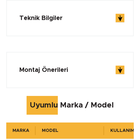
Teknik Bilgiler
ÇALIŞMA ŞARTLARI
Çalışma Sıcaklığı min.
Montaj Önerileri
-260 °C
Çalışma Sıcaklığı max.
Uyumlu Marka / Model
+260 °C
MARKA
MODEL
KULLANIM Y
Çalışma Basıncı