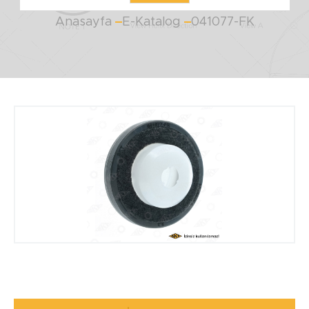
Anasayfa
E-Katalog
041077-FK