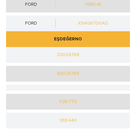
FORD
1198045
FORD
XS4Q6700AD
EŞDEĞERNO
20029769
82029769
026.770
993.440