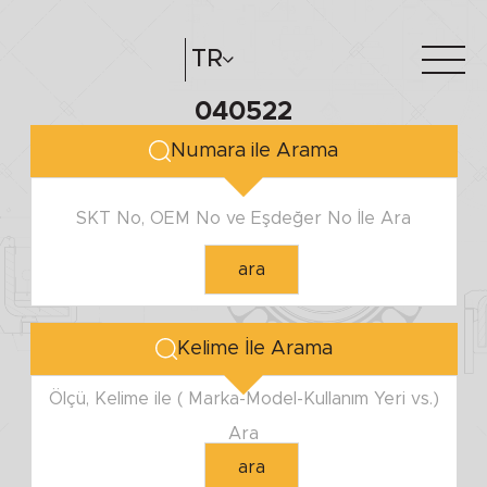
TR
040522
Hakkımızda
e-katalog
Numara ile Arama
Katalog Oluştur
Bayilerimiz
SKT No, OEM No ve Eşdeğer No İle Ara
ara
Kelime İle Arama
Ölçü, Kelime ile ( Marka-Model-Kullanım Yeri vs.)
Ara
ara