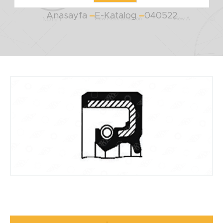
Anasayfa
E-Katalog
040522