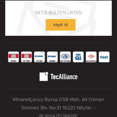
SKT E-BÜLTEN LİSTESİ
Yuva Toleransı - ISO H8 max.
kayıt ol
0.033 mm.
Yuva Yüzey Pürüzlülük Değerleri - µm ( DIN 4768 )
Detaylı incelemek için tıklayınız!
Ra=1,6÷6,3µm, Rz=10÷20µm, Rmax=25µm
Minareliçavuş Bursa OSB Mah. Ali Osman
Sönmez Blv. No:31 16220 Nilüfer –
BURSA/TÜRKİYE