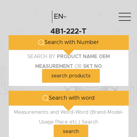
EN
4B1-222-T
About Us
e-catalogue
Search with Number
Create
Distributors
SEARCH BY
PRODUCT NAME
OEM
Catalogue
MEASUREMENT
OR
SKT NO
search products
Search with word
Measurements and Word-Word (Brand-Model-
Usage Place etc.) Search
search