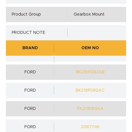
Product Group
Gearbox Mount
PRODUCT NOTE
BRAND
OEM NO
FORD
BK216P082AB
FORD
BK216P082AC
FORD
FK2118183AA
FORD
2087746