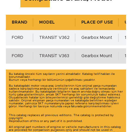
0 °C
BRAND
MODEL
PLACE OF USE
US
Operating Pressure
FORD
TRANSİT V362
Gearbox Mount
1 Q
0
FORD
TRANSİT V363
Gearbox Mount
1 Q
Shaft Tolerance - ISO h11 min.
Bu katalog önceki tüm sayıların yerini almaktadır. Katalog telif hakları ile
korunmaktadır.
Bunun veya herhangi bir bölümünün çoğaltılması yasaktır.
0.00 mm.
Bu katalogdaki motor veya araç üreticilerinin tüm orijinal parça numaraları
sadece karşılaştırma amacıyla verilmiştir ve araç sahipleri ile temaslarda
kullanılmamalıdır. Bu katalogdaki bilgilerin basım anında doğru olması için her
türlü çaba gösterilmiştir, ancak SKT herhangi bir sorumluluk kabul edemez.
Oluşabilecek hatalar için bileşenlerimizi gerektiği gibi değiştirme hakkımız
Shaft Tolerance - ISO h11 min.
saklıdır. Orijinal ekipman parça numaraları ve katalogda belirtilen eşdeğer
numaralar, yalnızca SKT numaralarıyla çapraz referans karşılaştırması işlevi
Click here for detailed information!
görür. Herhangi bir tavsiye notunda veya faturada görünmemelidirler.
0.00 mm.
This catalog replaces all previous editions. The catalog is protected by
copyright.
Reproduction of this or any part of it is prohibited.
All original part numbers of engine or vehicle manufacturers in this catalog
are provided for comparison purposes only and should not be used in