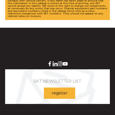
Shaft Surface Roughness Values ​​- µm (DIN 4768)
contacts with vehicle owners. Every effort has been made to ensure that
the information in this catalog is correct at the time of printing, but SKT
cannot accept any liability. We reserve the right to change our components
as necessary for any errors that may occur. Original equipment part numbers
and equivalent numbers listed in the catalog serve only as a cross-
-
reference comparison with SKT numbers. They should not appear on any
referral notes or invoices.
Bearing Tolerance - ISO HB min.
0.00 mm.
Bearing Tolerance - ISO HB max.
0.00 mm.
SKT NEWSLETTER LIST
register
Housing Surface Roughness Values ​​- µm (DIN 4768)
-