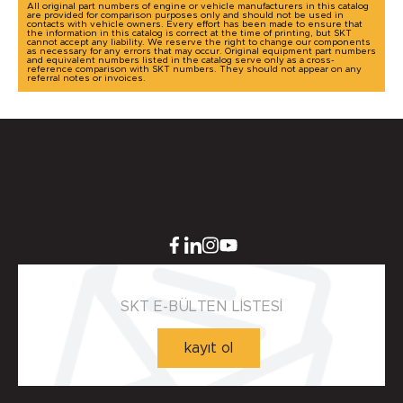
All original part numbers of engine or vehicle manufacturers in this catalog
are provided for comparison purposes only and should not be used in
contacts with vehicle owners. Every effort has been made to ensure that
the information in this catalog is correct at the time of printing, but SKT
cannot accept any liability. We reserve the right to change our components
as necessary for any errors that may occur. Original equipment part numbers
and equivalent numbers listed in the catalog serve only as a cross-
reference comparison with SKT numbers. They should not appear on any
referral notes or invoices.
SKT E-BÜLTEN LİSTESİ
kayıt ol