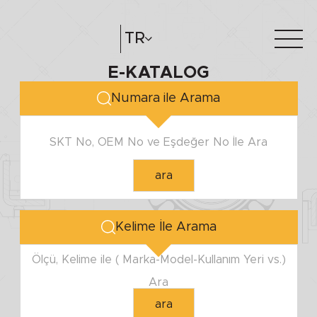
MİL ÇAPI
TR
E-KATALOG
Minimum
Hakkımızda
e-katalog
Maximum
Numara ile Arama
Katalog Oluştur
Bayilerimiz
SKT No, OEM No ve Eşdeğer No İle Ara
YUVA ÇAPI
ara
Minimum
Maximum
Kelime İle Arama
YÜKSEKLİK
Ölçü, Kelime ile ( Marka-Model-Kullanım Yeri vs.)
Ara
Minimum
ara
Maximum