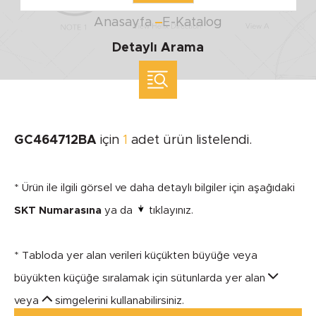
Anasayfa
E-Katalog
Detaylı Arama
ölçü ile arama yap
MARKA
GC464712BA
için
1
adet ürün listelendi.
SEGMENT
* Ürün ile ilgili görsel ve daha detaylı bilgiler için aşağıdaki
SKT Numarasına
ya da
tıklayınız.
* Tabloda yer alan verileri küçükten büyüğe veya
MODEL
büyükten küçüğe sıralamak için sütunlarda yer alan
veya
simgelerini kullanabilirsiniz.