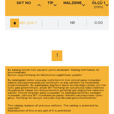
SKT NO
TİP
MALZEME
ÖLÇÜ 1
(mm)
KULLANIM YERİ
(mm)
-
NR
0.00
4B1-234-T
marka / model ile arama yap
1
Bu katalog önceki tüm sayıların yerini almaktadır. Katalog telif hakları ile
korunmaktadır.
Bunun veya herhangi bir bölümünün çoğaltılması yasaktır.
Bu katalogdaki motor veya araç üreticilerinin tüm orijinal parça numaraları
sadece karşılaştırma amacıyla verilmiştir ve araç sahipleri ile temaslarda
kullanılmamalıdır. Bu katalogdaki bilgilerin basım anında doğru olması için her
türlü çaba gösterilmiştir, ancak SKT herhangi bir sorumluluk kabul edemez.
Oluşabilecek hatalar için bileşenlerimizi gerektiği gibi değiştirme hakkımız
saklıdır. Orijinal ekipman parça numaraları ve katalogda belirtilen eşdeğer
numaralar, yalnızca SKT numaralarıyla çapraz referans karşılaştırması işlevi
görür. Herhangi bir tavsiye notunda veya faturada görünmemelidirler.
This catalog replaces all previous editions. The catalog is protected by
copyright.
Reproduction of this or any part of it is prohibited.