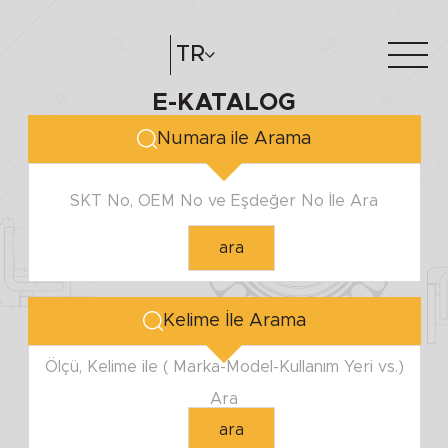
MİL ÇAPI
TR
E-KATALOG
Minimum
Hakkımızda
e-katalog
Maximum
Numara ile Arama
Katalog Oluştur
Bayilerimiz
SKT No, OEM No ve Eşdeğer No İle Ara
YUVA ÇAPI
ara
Minimum
Maximum
Kelime İle Arama
YÜKSEKLİK
Ölçü, Kelime ile ( Marka-Model-Kullanım Yeri vs.)
Ara
Minimum
ara
Maximum