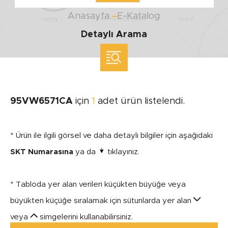
Anasayfa
E-Katalog
Detaylı Arama
ölçü ile arama yap
MARKA
95VW6571CA
için
1
adet ürün listelendi.
SEGMENT
* Ürün ile ilgili görsel ve daha detaylı bilgiler için aşağıdaki
SKT Numarasına
ya da
tıklayınız.
* Tabloda yer alan verileri küçükten büyüğe veya
MODEL
büyükten küçüğe sıralamak için sütunlarda yer alan
veya
simgelerini kullanabilirsiniz.