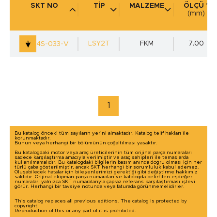
SKT NO
TİP
MALZEME
ÖLÇÜ 1
(mm)
KULLANIM YERİ
(mm)
LSY2T
FKM
7.00
4S-033-V
marka / model ile arama yap
1
Bu katalog önceki tüm sayıların yerini almaktadır. Katalog telif hakları ile
korunmaktadır.
Bunun veya herhangi bir bölümünün çoğaltılması yasaktır.
Bu katalogdaki motor veya araç üreticilerinin tüm orijinal parça numaraları
sadece karşılaştırma amacıyla verilmiştir ve araç sahipleri ile temaslarda
kullanılmamalıdır. Bu katalogdaki bilgilerin basım anında doğru olması için her
türlü çaba gösterilmiştir, ancak SKT herhangi bir sorumluluk kabul edemez.
Oluşabilecek hatalar için bileşenlerimizi gerektiği gibi değiştirme hakkımız
saklıdır. Orijinal ekipman parça numaraları ve katalogda belirtilen eşdeğer
numaralar, yalnızca SKT numaralarıyla çapraz referans karşılaştırması işlevi
görür. Herhangi bir tavsiye notunda veya faturada görünmemelidirler.
This catalog replaces all previous editions. The catalog is protected by
copyright.
Reproduction of this or any part of it is prohibited.