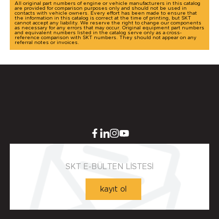
All original part numbers of engine or vehicle manufacturers in this catalog
are provided for comparison purposes only and should not be used in
contacts with vehicle owners. Every effort has been made to ensure that
the information in this catalog is correct at the time of printing, but SKT
cannot accept any liability. We reserve the right to change our components
as necessary for any errors that may occur. Original equipment part numbers
and equivalent numbers listed in the catalog serve only as a cross-
reference comparison with SKT numbers. They should not appear on any
referral notes or invoices.
SKT E-BÜLTEN LİSTESİ
kayıt ol