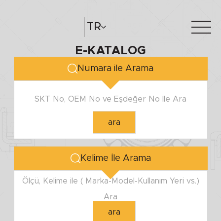
MİL ÇAPI
TR
E-KATALOG
Minimum
Hakkımızda
e-katalog
Maximum
Numara ile Arama
Katalog Oluştur
Bayilerimiz
SKT No, OEM No ve Eşdeğer No İle Ara
YUVA ÇAPI
ara
Minimum
Maximum
Kelime İle Arama
YÜKSEKLİK
Ölçü, Kelime ile ( Marka-Model-Kullanım Yeri vs.)
Ara
Minimum
ara
Maximum