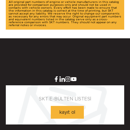
All original part numbers of engine or vehicle manufacturers in this catalog
are provided for comparison purposes only and should not be used in
contacts with vehicle owners. Every effort has been made to ensure that
the information in this catalog is correct at the time of printing, but SKT
cannot accept any liability. We reserve the right to change our components
as necessary for any errors that may occur. Original equipment part numbers
and equivalent numbers listed in the catalog serve only as a cross-
reference comparison with SKT numbers. They should not appear on any
referral notes or invoices.
SKT E-BÜLTEN LİSTESİ
kayıt ol