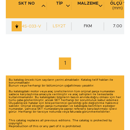
SKT NO
TİP
MALZEME
ÖLÇÜ 1
(mm)
KULLANIM YERİ
(mm)
LSY2T
FKM
7.00
4S-033-V
marka / model ile arama yap
1
Bu katalog önceki tüm sayıların yerini almaktadır. Katalog telif hakları ile
korunmaktadır.
Bunun veya herhangi bir bölümünün çoğaltılması yasaktır.
Bu katalogdaki motor veya araç üreticilerinin tüm orijinal parça numaraları
sadece karşılaştırma amacıyla verilmiştir ve araç sahipleri ile temaslarda
kullanılmamalıdır. Bu katalogdaki bilgilerin basım anında doğru olması için her
türlü çaba gösterilmiştir, ancak SKT herhangi bir sorumluluk kabul edemez.
Oluşabilecek hatalar için bileşenlerimizi gerektiği gibi değiştirme hakkımız
saklıdır. Orijinal ekipman parça numaraları ve katalogda belirtilen eşdeğer
numaralar, yalnızca SKT numaralarıyla çapraz referans karşılaştırması işlevi
görür. Herhangi bir tavsiye notunda veya faturada görünmemelidirler.
This catalog replaces all previous editions. The catalog is protected by
copyright.
Reproduction of this or any part of it is prohibited.