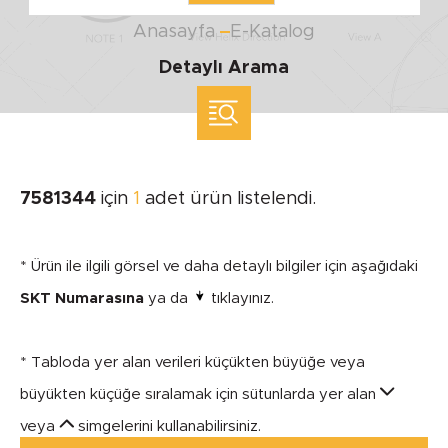
Anasayfa
E-Katalog
Detaylı Arama
ölçü ile arama yap
MARKA
7581344
için
1
adet ürün listelendi.
SEGMENT
* Ürün ile ilgili görsel ve daha detaylı bilgiler için aşağıdaki
SKT Numarasına
ya da
tıklayınız.
* Tabloda yer alan verileri küçükten büyüğe veya
MODEL
büyükten küçüğe sıralamak için sütunlarda yer alan
veya
simgelerini kullanabilirsiniz.