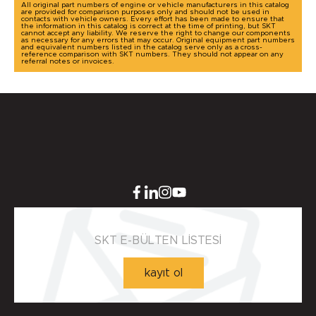
All original part numbers of engine or vehicle manufacturers in this catalog
are provided for comparison purposes only and should not be used in
contacts with vehicle owners. Every effort has been made to ensure that
the information in this catalog is correct at the time of printing, but SKT
cannot accept any liability. We reserve the right to change our components
as necessary for any errors that may occur. Original equipment part numbers
and equivalent numbers listed in the catalog serve only as a cross-
reference comparison with SKT numbers. They should not appear on any
referral notes or invoices.
SKT E-BÜLTEN LİSTESİ
kayıt ol