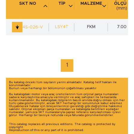
SKT NO
TİP
MALZEME
ÖLÇÜ 1
(mm)
KULLANIM YERİ
(mm)
LSY4T
FKM
7.00
4S-026-V
marka / model ile arama yap
1
Bu katalog önceki tüm sayıların yerini almaktadır. Katalog telif hakları ile
korunmaktadır.
Bunun veya herhangi bir bölümünün çoğaltılması yasaktır.
Bu katalogdaki motor veya araç üreticilerinin tüm orijinal parça numaraları
sadece karşılaştırma amacıyla verilmiştir ve araç sahipleri ile temaslarda
kullanılmamalıdır. Bu katalogdaki bilgilerin basım anında doğru olması için her
türlü çaba gösterilmiştir, ancak SKT herhangi bir sorumluluk kabul edemez.
Oluşabilecek hatalar için bileşenlerimizi gerektiği gibi değiştirme hakkımız
saklıdır. Orijinal ekipman parça numaraları ve katalogda belirtilen eşdeğer
numaralar, yalnızca SKT numaralarıyla çapraz referans karşılaştırması işlevi
görür. Herhangi bir tavsiye notunda veya faturada görünmemelidirler.
This catalog replaces all previous editions. The catalog is protected by
copyright.
Reproduction of this or any part of it is prohibited.