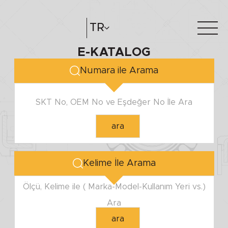
MİL ÇAPI
TR
E-KATALOG
Minimum
Hakkımızda
e-katalog
Maximum
Numara ile Arama
Katalog Oluştur
Bayilerimiz
SKT No, OEM No ve Eşdeğer No İle Ara
YUVA ÇAPI
ara
Minimum
Maximum
Kelime İle Arama
YÜKSEKLİK
Ölçü, Kelime ile ( Marka-Model-Kullanım Yeri vs.)
Ara
Minimum
ara
Maximum