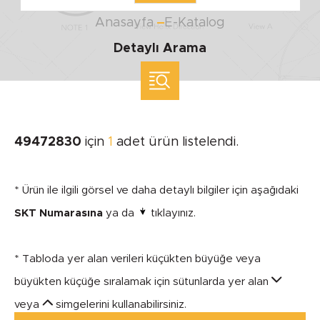
Anasayfa
E-Katalog
Detaylı Arama
ölçü ile arama yap
MARKA
49472830
için
1
adet ürün listelendi.
SEGMENT
* Ürün ile ilgili görsel ve daha detaylı bilgiler için aşağıdaki
SKT Numarasına
ya da
tıklayınız.
* Tabloda yer alan verileri küçükten büyüğe veya
MODEL
büyükten küçüğe sıralamak için sütunlarda yer alan
veya
simgelerini kullanabilirsiniz.