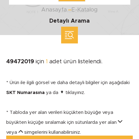
Anasayfa
E-Katalog
Detaylı Arama
ölçü ile arama yap
MARKA
49472019
için
1
adet ürün listelendi.
SEGMENT
* Ürün ile ilgili görsel ve daha detaylı bilgiler için aşağıdaki
SKT Numarasına
ya da
tıklayınız.
* Tabloda yer alan verileri küçükten büyüğe veya
MODEL
büyükten küçüğe sıralamak için sütunlarda yer alan
veya
simgelerini kullanabilirsiniz.