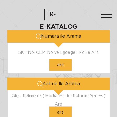
MİL ÇAPI
TR
E-KATALOG
Minimum
Hakkımızda
e-katalog
Maximum
Numara ile Arama
Katalog Oluştur
Bayilerimiz
SKT No, OEM No ve Eşdeğer No İle Ara
YUVA ÇAPI
ara
Minimum
Maximum
Kelime İle Arama
YÜKSEKLİK
Ölçü, Kelime ile ( Marka-Model-Kullanım Yeri vs.)
Ara
Minimum
ara
Maximum