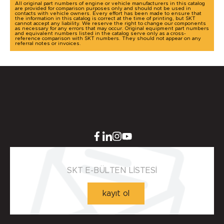
All original part numbers of engine or vehicle manufacturers in this catalog
are provided for comparison purposes only and should not be used in
contacts with vehicle owners. Every effort has been made to ensure that
the information in this catalog is correct at the time of printing, but SKT
cannot accept any liability. We reserve the right to change our components
as necessary for any errors that may occur. Original equipment part numbers
and equivalent numbers listed in the catalog serve only as a cross-
reference comparison with SKT numbers. They should not appear on any
referral notes or invoices.
SKT E-BÜLTEN LİSTESİ
kayıt ol