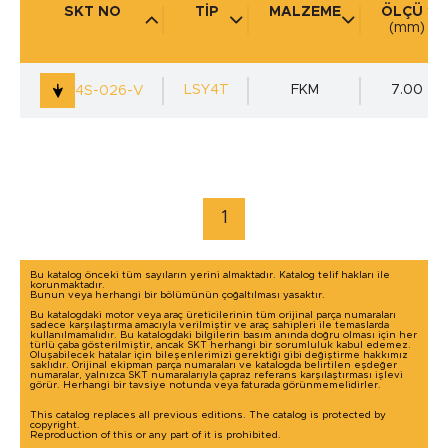
SKT NO
TİP
MALZEME
ÖLÇÜ 1
(mm)
KULLANIM YERİ
(mm)
LSY4T
FKM
7.00
4S-026-V
marka / model ile arama yap
1
Bu katalog önceki tüm sayıların yerini almaktadır. Katalog telif hakları ile
korunmaktadır.
Bunun veya herhangi bir bölümünün çoğaltılması yasaktır.
Bu katalogdaki motor veya araç üreticilerinin tüm orijinal parça numaraları
sadece karşılaştırma amacıyla verilmiştir ve araç sahipleri ile temaslarda
kullanılmamalıdır. Bu katalogdaki bilgilerin basım anında doğru olması için her
türlü çaba gösterilmiştir, ancak SKT herhangi bir sorumluluk kabul edemez.
Oluşabilecek hatalar için bileşenlerimizi gerektiği gibi değiştirme hakkımız
saklıdır. Orijinal ekipman parça numaraları ve katalogda belirtilen eşdeğer
numaralar, yalnızca SKT numaralarıyla çapraz referans karşılaştırması işlevi
görür. Herhangi bir tavsiye notunda veya faturada görünmemelidirler.
This catalog replaces all previous editions. The catalog is protected by
copyright.
Reproduction of this or any part of it is prohibited.