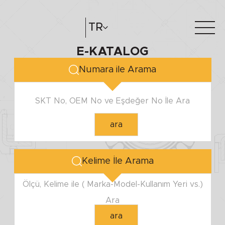
MİL ÇAPI
TR
E-KATALOG
Minimum
Hakkımızda
e-katalog
Maximum
Numara ile Arama
Katalog Oluştur
Bayilerimiz
SKT No, OEM No ve Eşdeğer No İle Ara
YUVA ÇAPI
ara
Minimum
Maximum
Kelime İle Arama
YÜKSEKLİK
Ölçü, Kelime ile ( Marka-Model-Kullanım Yeri vs.)
Ara
Minimum
ara
Maximum