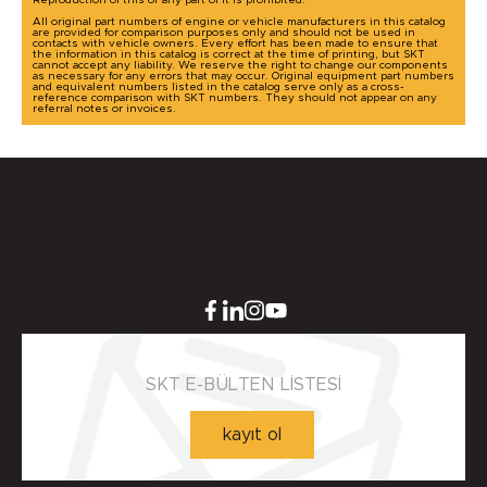
Reproduction of this or any part of it is prohibited.
All original part numbers of engine or vehicle manufacturers in this catalog
are provided for comparison purposes only and should not be used in
contacts with vehicle owners. Every effort has been made to ensure that
the information in this catalog is correct at the time of printing, but SKT
cannot accept any liability. We reserve the right to change our components
as necessary for any errors that may occur. Original equipment part numbers
and equivalent numbers listed in the catalog serve only as a cross-
reference comparison with SKT numbers. They should not appear on any
referral notes or invoices.
SKT E-BÜLTEN LİSTESİ
kayıt ol