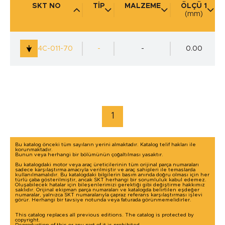
SKT NO
TİP
MALZEME
ÖLÇÜ 1
(mm)
KULLANIM YERİ
(mm)
4C-011-70
-
-
0.00
marka / model ile arama yap
1
Bu katalog önceki tüm sayıların yerini almaktadır. Katalog telif hakları ile
korunmaktadır.
Bunun veya herhangi bir bölümünün çoğaltılması yasaktır.
Bu katalogdaki motor veya araç üreticilerinin tüm orijinal parça numaraları
sadece karşılaştırma amacıyla verilmiştir ve araç sahipleri ile temaslarda
kullanılmamalıdır. Bu katalogdaki bilgilerin basım anında doğru olması için her
türlü çaba gösterilmiştir, ancak SKT herhangi bir sorumluluk kabul edemez.
Oluşabilecek hatalar için bileşenlerimizi gerektiği gibi değiştirme hakkımız
saklıdır. Orijinal ekipman parça numaraları ve katalogda belirtilen eşdeğer
numaralar, yalnızca SKT numaralarıyla çapraz referans karşılaştırması işlevi
görür. Herhangi bir tavsiye notunda veya faturada görünmemelidirler.
This catalog replaces all previous editions. The catalog is protected by
copyright.