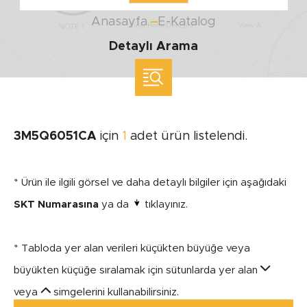
Anasayfa
E-Katalog
Detaylı Arama
ölçü ile arama yap
MARKA
3M5Q6051CA
için
1
adet ürün listelendi.
SEGMENT
* Ürün ile ilgili görsel ve daha detaylı bilgiler için aşağıdaki
SKT Numarasına
ya da
tıklayınız.
* Tabloda yer alan verileri küçükten büyüğe veya
MODEL
büyükten küçüğe sıralamak için sütunlarda yer alan
veya
simgelerini kullanabilirsiniz.