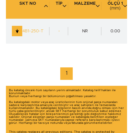
SKT NO
TİP
MALZEME
ÖLÇÜ 1
(mm)
KULLANIM YERİ
(mm)
4B1-250-T
-
NR
0.00
marka / model ile arama yap
1
Bu katalog önceki tüm sayıların yerini almaktadır. Katalog telif hakları ile
korunmaktadır.
Bunun veya herhangi bir bölümünün çoğaltılması yasaktır.
Bu katalogdaki motor veya araç üreticilerinin tüm orijinal parça numaraları
sadece karşılaştırma amacıyla verilmiştir ve araç sahipleri ile temaslarda
kullanılmamalıdır. Bu katalogdaki bilgilerin basım anında doğru olması için her
türlü çaba gösterilmiştir, ancak SKT herhangi bir sorumluluk kabul edemez.
Oluşabilecek hatalar için bileşenlerimizi gerektiği gibi değiştirme hakkımız
saklıdır. Orijinal ekipman parça numaraları ve katalogda belirtilen eşdeğer
numaralar, yalnızca SKT numaralarıyla çapraz referans karşılaştırması işlevi
görür. Herhangi bir tavsiye notunda veya faturada görünmemelidirler.
This catalog replaces all previous editions. The catalog is protected by