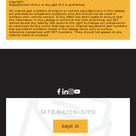
copyright.
Reproduction of this or any part of it is prohibited.
All original part numbers of engine or vehicle manufacturers in this catalog
are provided for comparison purposes only and should not be used in
contacts with vehicle owners. Every effort has been made to ensure that
the information in this catalog is correct at the time of printing, but SKT
cannot accept any liability. We reserve the right to change our components
as necessary for any errors that may occur. Original equipment part numbers
and equivalent numbers listed in the catalog serve only as a cross-
reference comparison with SKT numbers. They should not appear on any
referral notes or invoices.
SKT E-BÜLTEN LİSTESİ
kayıt ol