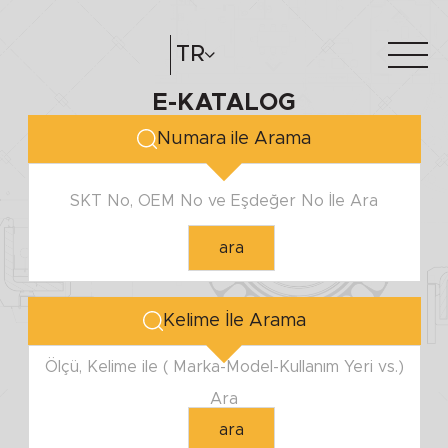
MİL ÇAPI
TR
E-KATALOG
Minimum
Hakkımızda
e-katalog
Maximum
Numara ile Arama
Katalog Oluştur
Bayilerimiz
SKT No, OEM No ve Eşdeğer No İle Ara
YUVA ÇAPI
ara
Minimum
Maximum
Kelime İle Arama
YÜKSEKLİK
Ölçü, Kelime ile ( Marka-Model-Kullanım Yeri vs.)
Ara
Minimum
ara
Maximum