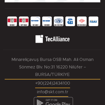
Minareliçavuş Bursa OSB Mah. Ali Osman
Sönmez Blv. No:31 16220 Nilüfer –
BURSA/TÜRKİYE
+90(224)2434100
info@skt.com.tr