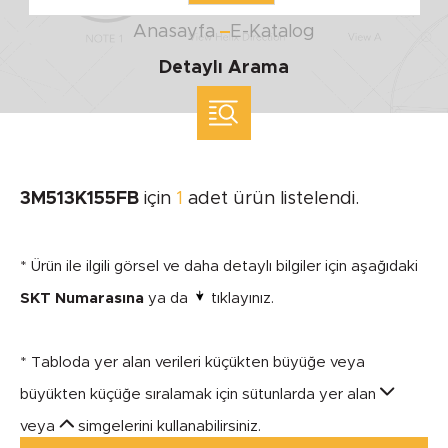
Anasayfa
E-Katalog
Detaylı Arama
ölçü ile arama yap
MARKA
3M513K155FB
için
1
adet ürün listelendi.
SEGMENT
* Ürün ile ilgili görsel ve daha detaylı bilgiler için aşağıdaki
SKT Numarasına
ya da
tıklayınız.
* Tabloda yer alan verileri küçükten büyüğe veya
MODEL
büyükten küçüğe sıralamak için sütunlarda yer alan
veya
simgelerini kullanabilirsiniz.