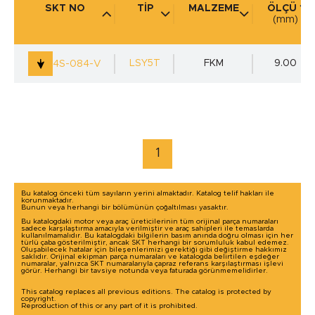
SKT NO
TİP
MALZEME
ÖLÇÜ 1
(mm)
KULLANIM YERİ
(mm)
LSY5T
FKM
9.00
4S-084-V
marka / model ile arama yap
1
Bu katalog önceki tüm sayıların yerini almaktadır. Katalog telif hakları ile
korunmaktadır.
Bunun veya herhangi bir bölümünün çoğaltılması yasaktır.
Bu katalogdaki motor veya araç üreticilerinin tüm orijinal parça numaraları
sadece karşılaştırma amacıyla verilmiştir ve araç sahipleri ile temaslarda
kullanılmamalıdır. Bu katalogdaki bilgilerin basım anında doğru olması için her
türlü çaba gösterilmiştir, ancak SKT herhangi bir sorumluluk kabul edemez.
Oluşabilecek hatalar için bileşenlerimizi gerektiği gibi değiştirme hakkımız
saklıdır. Orijinal ekipman parça numaraları ve katalogda belirtilen eşdeğer
numaralar, yalnızca SKT numaralarıyla çapraz referans karşılaştırması işlevi
görür. Herhangi bir tavsiye notunda veya faturada görünmemelidirler.
This catalog replaces all previous editions. The catalog is protected by
copyright.
Reproduction of this or any part of it is prohibited.