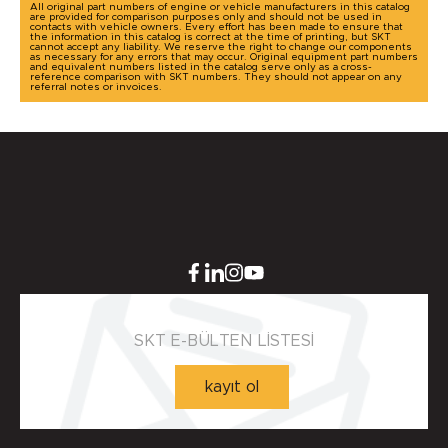
All original part numbers of engine or vehicle manufacturers in this catalog
are provided for comparison purposes only and should not be used in
contacts with vehicle owners. Every effort has been made to ensure that
the information in this catalog is correct at the time of printing, but SKT
cannot accept any liability. We reserve the right to change our components
as necessary for any errors that may occur. Original equipment part numbers
and equivalent numbers listed in the catalog serve only as a cross-
reference comparison with SKT numbers. They should not appear on any
referral notes or invoices.
SKT E-BÜLTEN LİSTESİ
kayıt ol