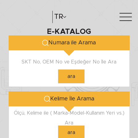
MİL ÇAPI
TR
E-KATALOG
Minimum
Hakkımızda
e-katalog
Maximum
Numara ile Arama
Katalog Oluştur
Bayilerimiz
SKT No, OEM No ve Eşdeğer No İle Ara
YUVA ÇAPI
ara
Minimum
Maximum
Kelime İle Arama
YÜKSEKLİK
Ölçü, Kelime ile ( Marka-Model-Kullanım Yeri vs.)
Ara
Minimum
ara
Maximum