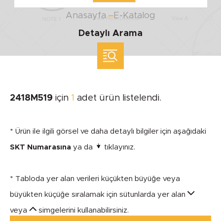
Anasayfa
E-Katalog
Detaylı Arama
ölçü ile arama yap
MARKA
2418M519
için
1
adet ürün listelendi.
SEGMENT
* Ürün ile ilgili görsel ve daha detaylı bilgiler için aşağıdaki
SKT Numarasına
ya da
tıklayınız.
* Tabloda yer alan verileri küçükten büyüğe veya
MODEL
büyükten küçüğe sıralamak için sütunlarda yer alan
veya
simgelerini kullanabilirsiniz.